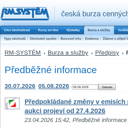
česká burza cenných
Chci obchodovat
Kurzy on-line
Výsledky
Burza a služby
Vzdělá
Typy obchodů
Obchodní systém
Burzovní trhy
Evidence
Žádost o přijetí 
RM-SYSTÉM
Burza a služby
Předpisy
Předběžné informace
30.07.2026
05.08.2026
Předpokládané změny v emisích n
aukci projeví od 27.4.2026
23.04.2026 15:42, Předběžné informace