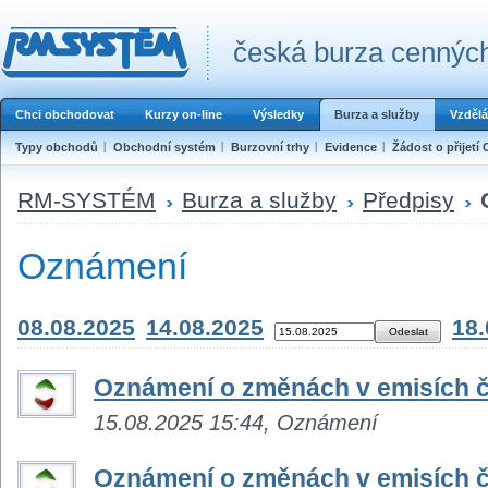
česká burza cenných
Chci obchodovat
Kurzy on-line
Výsledky
Burza a služby
Vzdělá
Typy obchodů
Obchodní systém
Burzovní trhy
Evidence
Žádost o přijetí 
RM-SYSTÉM
Burza a služby
Předpisy
Oznámení
08.08.2025
14.08.2025
18.
Oznámení o změnách v emisích č
15.08.2025 15:44, Oznámení
Oznámení o změnách v emisích č