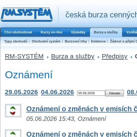
česká burza cenných
Chci obchodovat
Kurzy on-line
Výsledky
Burza a služby
Vzdělá
Typy obchodů
Obchodní systém
Burzovní trhy
Evidence
Žádost o přijetí 
RM-SYSTÉM
Burza a služby
Předpisy
Oznámení
29.05.2026
04.06.2026
08.
Oznámení o změnách v emisích č
05.06.2026 15:43, Oznámení
Oznámení o změnách v emisích č