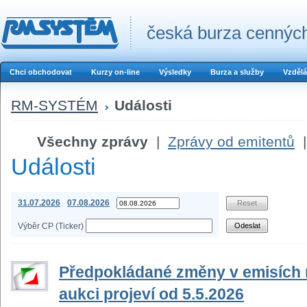
česká burza cenných
Chci obchodovat
Kurzy on-line
Výsledky
Burza a služby
Vzdělá
RM-SYSTÉM
Události
Všechny zprávy
|
Zprávy od emitentů
|
Události
31.07.2026
07.08.2026
Výběr CP (Ticker)
Předpokládané změny v emisích n
aukci projeví od 5.5.2026