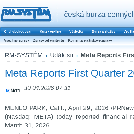
česká burza cenných
Chci obchodovat
Kurzy on-line
Výsledky
Burza a služby
Vzdělá
Všechny zprávy
Zprávy od emitentů
Komentáře a tiskové zprávy
RM-SYSTÉM
Události
Meta Reports Firs
Meta Reports First Quarter 
30.04.2026 07:31
MENLO PARK, Calif.
,
April 29, 2026
/PRNewsw
(Nasdaq: META) today reported financial r
March 31, 2026.