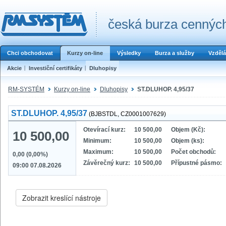
česká burza cenných
Chci obchodovat
Kurzy on-line
Výsledky
Burza a služby
Vzdělá
Akcie
Investiční certifikáty
Dluhopisy
RM-SYSTÉM
Kurzy on-line
Dluhopisy
ST.DLUHOP. 4,95/37
ST.DLUHOP. 4,95/37
(BJBSTDL, CZ0001007629)
Otevírací kurz:
10 500,00
Objem (Kč):
10 500,00
Minimum:
10 500,00
Objem (ks):
Maximum:
10 500,00
Počet obchodů:
0,00 (0,00%)
Závěrečný kurz:
10 500,00
Přípustné pásmo:
09:00 07.08.2026