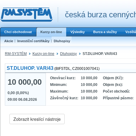
česká burza cenných
Chci obchodovat
Kurzy on-line
Výsledky
Burza a služby
Vzdělá
Akcie
Investiční certifikáty
Dluhopisy
RM-SYSTÉM
Kurzy on-line
Dluhopisy
ST.DLUHOP. VAR/43
ST.DLUHOP. VAR/43
(BIFSTDL, CZ0001007041)
Otevírací kurz:
10 000,00
Objem (Kč):
10 000,00
Minimum:
10 000,00
Objem (ks):
Maximum:
10 000,00
Počet obchodů:
0,00 (0,00%)
Závěrečný kurz:
10 000,00
Přípustné pásmo:
09:00 06.08.2026