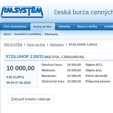
česká burza cenných
Chci obchodovat
Kurzy on-line
Výsledky
Burza a služby
Vzdělá
Akcie
Investiční certifikáty
Dluhopisy
RM-SYSTÉM
Kurzy on-line
Dluhopisy
ST.DLUHOP. 2,00/33
ST.DLUHOP. 2,00/33
(BGCSTDL, CZ0001005243)
Otevírací kurz:
10 000,00
Objem (Kč):
10 000,00
Minimum:
10 000,00
Objem (ks):
Maximum:
10 000,00
Počet obchodů:
0,00 (0,00%)
Závěrečný kurz:
10 000,00
Přípustné pásmo:
09:00 07.08.2026