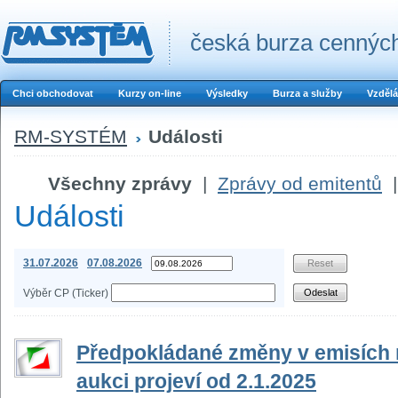
česká burza cenných
Chci obchodovat
Kurzy on-line
Výsledky
Burza a služby
Vzdělá
RM-SYSTÉM
Události
Všechny zprávy
|
Zprávy od emitentů
|
Události
31.07.2026
07.08.2026
Výběr CP (Ticker)
Předpokládané změny v emisích n
aukci projeví od 2.1.2025