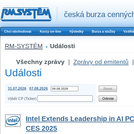
česká burza cenných
Chci obchodovat
Kurzy on-line
Výsledky
Burza a služby
Vzdělá
RM-SYSTÉM
Události
Všechny zprávy
|
Zprávy od emitentů
|
Události
31.07.2026
07.08.2026
Výběr CP (Ticker)
Intel Extends Leadership in AI 
CES 2025