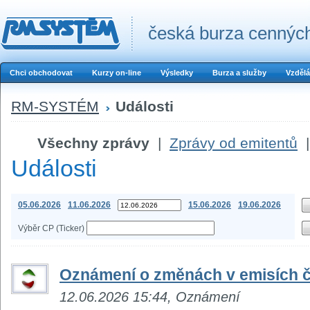
česká burza cenných
Chci obchodovat
Kurzy on-line
Výsledky
Burza a služby
Vzdělá
RM-SYSTÉM
Události
Všechny zprávy
|
Zprávy od emitentů
|
Události
05.06.2026
11.06.2026
15.06.2026
19.06.2026
Výběr CP (Ticker)
Oznámení o změnách v emisích č
12.06.2026 15:44, Oznámení