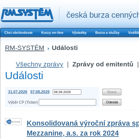
česká burza cenných
Chci obchodovat
Kurzy on-line
Výsledky
Burza a služby
Vzdělá
RM-SYSTÉM
Události
Všechny zprávy
|
Zprávy od emitentů
|
Události
31.07.2026
07.08.2026
Výběr CP (Ticker)
Konsolidovaná výroční zpráva s
Mezzanine, a.s. za rok 2024