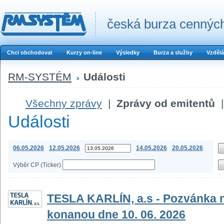
česká burza cenných
Chci obchodovat
Kurzy on-line
Výsledky
Burza a služby
Vzdělá
RM-SYSTÉM
Události
Všechny zprávy
|
Zprávy od emitentů
|
Události
06.05.2026
12.05.2026
14.05.2026
20.05.2026
Výběr CP (Ticker)
TESLA KARLÍN, a.s - Pozvánka 
konanou dne 10. 06. 2026