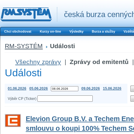
česká burza cenných
Chci obchodovat
Kurzy on-line
Výsledky
Burza a služby
Vzdělá
RM-SYSTÉM
Události
Všechny zprávy
|
Zprávy od emitentů
|
Události
01.06.2026
05.06.2026
09.06.2026
15.06.2026
Výběr CP (Ticker)
Elevion Group B.V. a Techem En
smlouvu o koupi 100% Techem S