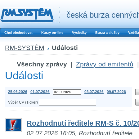
česká burza cenných
Chci obchodovat
Kurzy on-line
Výsledky
Burza a služby
Vzdělá
RM-SYSTÉM
Události
Všechny zprávy
|
Zprávy od emitentů
|
Události
25.06.2026
01.07.2026
03.07.2026
09.07.2026
Výběr CP (Ticker)
Rozhodnutí ředitele RM-S č. 10/2
02.07.2026 16:05, Rozhodnutí ředitele