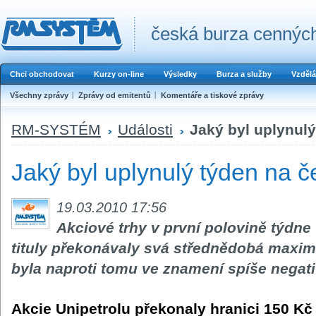
česká burza cenných
Chci obchodovat
Kurzy on-line
Výsledky
Burza a služby
Vzdělá
Všechny zprávy
Zprávy od emitentů
Komentáře a tiskové zprávy
RM-SYSTÉM
Události
Jaký byl uplynul
Jaký byl uplynulý týden na 
19.03.2010 17:56
Akciové trhy v první polovině týdne 
tituly překonávaly svá střednědobá maxim
byla naproti tomu ve znamení spíše negativ
Akcie Unipetrolu překonaly hranici 150 Kč