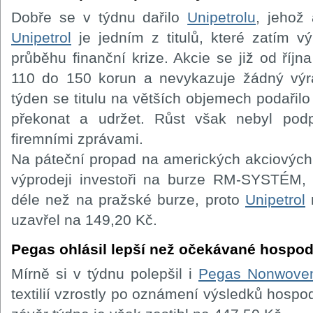
Dobře se v týdnu dařilo
Unipetrolu
, jehož
Unipetrol
je jedním z titulů, které zatím v
průběhu finanční krize. Akcie se již od ří
110 do 150 korun a nevykazuje žádný výra
týden se titulu na větších objemech podařilo
překonat a udržet. Růst však nebyl pod
firemními zprávami.
Na páteční propad na amerických akciových t
výprodeji investoři na burze RM-SYSTÉM,
déle než na pražské burze, proto
Unipetrol
n
uzavřel na 149,20 Kč.
Pegas ohlásil lepší než očekávané hospo
Mírně si v týdnu polepšil i
Pegas Nonwove
textilií vzrostly po oznámení výsledků hospo