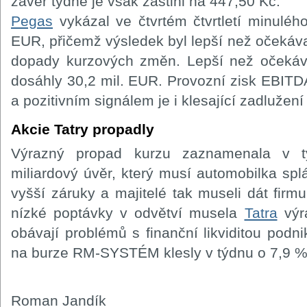
závěr týdne je však zastihl na 447,50 Kč.
Pegas
vykázal ve čtvrtém čtvrtletí minulého
EUR, přičemž výsledek byl lepší než očekávan
dopady kurzových změn. Lepší než očekáva
dosáhly 30,2 mil. EUR. Provozní zisk EBIT
a pozitivním signálem je i klesající zadlužení
Akcie Tatry propadly
Výrazný propad kurzu zaznamenala v
miliardový úvěr, který musí automobilka spl
vyšší záruky a majitelé tak museli dát fir
nízké poptávky v odvětví musela
Tatra
výr
obávají problémů s finanční likviditou podn
na burze RM-SYSTÉM klesly v týdnu o 7,9 %
Roman Jandík