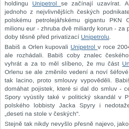
holdingu
Unipetrol
se začínají uzavírat. A
jednoho z nejvlivnějších českých podnikate
polskému petrolejářskému gigantu PKN O
milionu eur - zhruba dvě miliardy korun - z
doby těsně před privatizací
Unipetrolu
.
Babiš a Orlen kupovali
Unipetrol
v roce 2004
ale rozhádali. Babiš coby znalec českéh
vyhrát a za to měl slíbeno, že mu část
Un
Orlenu se ale změnilo vedení a noví šéfové n
tak lacino, proto smlouvy vypověděli. Babi
domáhat pojistek, které si dal do smluv - c
Spory vyústily také v politický skandál v 
polského lobbisty Jacka Spyry i nedotaž
„deseti na stole v českých".
Stejně tak nikdy nevyšlo přesně najevo, jakou 