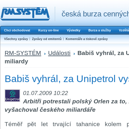
česká burza cenných
Chci obchodovat
Kurzy on-line
Výsledky
Burza a služby
Vzdělá
Všechny zprávy
Zprávy od emitentů
Komentáře a tiskové zprávy
RM-SYSTÉM
Události
Babiš vyhrál, za 
miliardy
Babiš vyhrál, za Unipetrol vy
01.07.2009 10:22
Arbitři potrestali polský Orlen za to,
vyšachoval českého miliardáře
Téměř pět let trvající tahanice kolem p