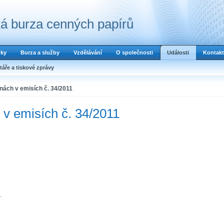
á burza cenných papírů
dky
Burza a služby
Vzdělávání
O společnosti
Události
Kontakt
áře a tiskové zprávy
ách v emisích č. 34/2011
v emisích č. 34/2011
.