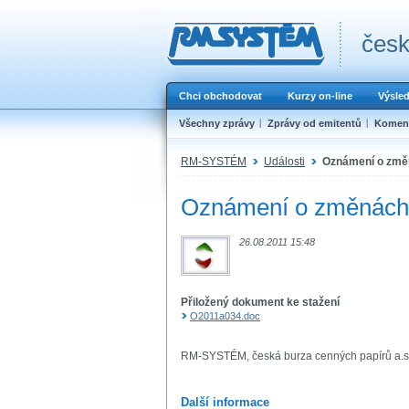
česk
Chci obchodovat
Kurzy on-line
Výsle
Všechny zprávy
Zprávy od emitentů
Koment
RM-SYSTÉM
Události
Oznámení o změn
Oznámení o změnách 
26.08.2011 15:48
Přiložený dokument ke stažení
O2011a034.doc
RM-SYSTÉM, česká burza cenných papírů a.s
Další informace