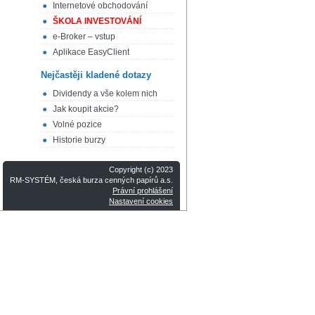
Internetové obchodování
ŠKOLA INVESTOVÁNÍ
e-Broker – vstup
Aplikace EasyClient
Nejčastěji kladené dotazy
Dividendy a vše kolem nich
Jak koupit akcie?
Volné pozice
Historie burzy
Copyright (c) 2023
RM-SYSTÉM, česká burza cenných papírů a.s.
Právní prohlášení
Nastavení cookies