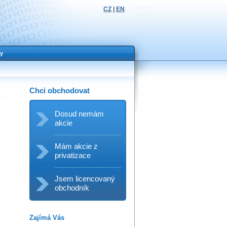
CZ
|
EN
y
Chci obchodovat
Dosud nemám
akcie
Mám akcie z
privatizace
Jsem licencovaný
obchodník
Zajímá Vás