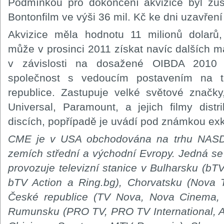
Podmínkou pro dokončení akvizice byl zůs
Bontonfilm ve výši 36 mil. Kč ke dni uzavření
Akvizice měla hodnotu 11 milionů dolarů,
může v prosinci 2011 získat navíc dalších m
v závislosti na dosažené OIBDA 2010 B
společnost s vedoucím postavením na 
republice. Zastupuje velké světové značky
Universal, Paramount, a jejich filmy dis
discích, popřípadě je uvádí pod známkou exkl
CME je v USA obchodována na trhu NASDA
zemích střední a východní Evropy. Jedná se 
provozuje televizní stanice v Bulharsku (
bTV Action a Ring.bg), Chorvatsku (Nova
České republice (TV Nova, Nova Cinema,
Rumunsku (PRO TV, PRO TV International,