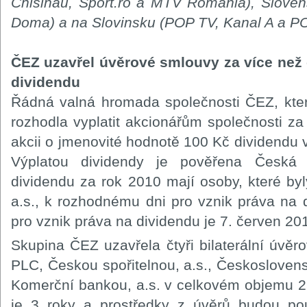
Chisinau, Sport.ro a MTV Romania), Sloven
Doma) a na Slovinsku (POP TV, Kanal A a PO
ČEZ uzavřel úvěrové smlouvy za více než č
dividendu
Řádná valná hromada společnosti ČEZ, kter
rozhodla vyplatit akcionářům společnosti z
akcii o jmenovité hodnotě 100 Kč dividendu 
Výplatou dividendy je pověřena Česká s
dividendu za rok 2010 mají osoby, které byl
a.s., k rozhodnému dni pro vznik práva n
pro vznik práva na dividendu je 7. červen 20
Skupina ČEZ uzavřela čtyři bilaterální úvě
PLC, Českou spořitelnou, a.s., Českosloven
Komerční bankou, a.s. v celkovém objemu 2
je 3 roky a prostředky z úvěrů budou po