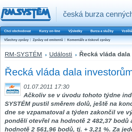
česká burza cenných
Chci obchodovat
Kurzy on-line
Výsledky
Burza a služby
Vzdělá
Všechny zprávy
Zprávy od emitentů
Komentáře a tiskové zprávy
RM-SYSTÉM
Události
Řecká vláda dala
Řecká vláda dala investorům
01.07.2011 17:30
Ačkoliv se v úvodu tohoto týdne in
SYSTÉM pustil směrem dolů, ještě na kon
dne se vzpamatoval a týden zakončil ve v
pondělí otevřel na hodnotě 2 482,37 bodů a
hodnotě 2 561,96 bodů, tj. + 3,21 %. Za je