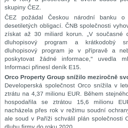
skupiny ČEZ.
ČEZ požádal Českou národní banku o 
desetiletých obligací. ČNB společnosti vyh
získat až 30 miliard korun. „V současn
dluhopisový program a krátkodobý s
dluhopisový program je v přípravě a n
poskytovat žádné informace," uvedla 
Informaci přinesl deník E15.
Orco Property Group snížilo meziročně svo
Developerská společnost Orco snížila v leto
ztrátu na 4,37 milionu EUR. Během stejnéh
hospodařila se ztrátou 15,6 milionu E
nacházela přes rok v režimu soudní ochrany 
ale soud v Paříži schválil plán společnosti 
dluhu firmy do roku 2020.