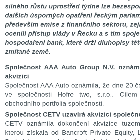
silného růstu uprostřed týdne lze bezesp
dalších úsporných opatření řeckým parlam
především emise z finančního sektoru, zej
ocenili přístup vlády v Řecku a s tím spoje
hospodaření bank, které drží dluhopisy té
zmítané země.
Společnost AAA Auto Group N.V. oznám
akvizici
Společnost AAA Auto oznámila, že dne 20.č
ve společnosti Hofre two, s.r.o.. Cílem 
obchodního portfolia společnosti.
Společnost CETV uzavírá akvizici společno
CETV oznámila dokončení akvizice tuzems
kterou získala od Bancroft Private Equity, 