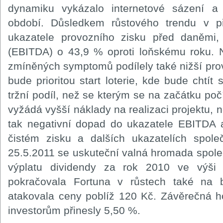
dynamiku vykázalo internetové sázení a 
období. Důsledkem růstového trendu v př
ukazatele provozního zisku před daněmi, 
(EBITDA) o 43,9 % oproti loňskému roku. 
zmíněných symptomů podílely také nižší prov
bude prioritou start loterie, kde bude chtít 
tržní podíl, než se kterým se na začátku počít
vyžádá vyšší náklady na realizaci projektu,
tak negativní dopad do ukazatele EBITDA a
čistém zisku a dalších ukazatelích společ
25.5.2011 se uskuteční valná hromada společ
výplatu dividendy za rok 2010 ve výši
pokračovala Fortuna v růstech také na
atakovala ceny poblíž 120 Kč. Závěrečná h
investorům přinesly 5,50 %.