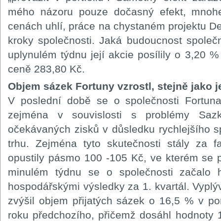
mého názoru pouze dočasný efekt, mnohe
cenách uhlí, práce na chystaném projektu De
kroky společnosti. Jaká budoucnost společn
uplynulém týdnu její akcie posílily o 3,20 
ceně 283,80 Kč.
Objem sázek Fortuny vzrostl, stejně jako je
V poslední době se o společnosti Fortuna
zejména v souvislosti s problémy Sazk
očekávaných zisků v důsledku rychlejšího s
trhu. Zejména tyto skutečnosti stály za f
opustily pásmo 100 -105 Kč, ve kterém se 
minulém týdnu se o společnosti začalo ho
hospodářskými výsledky za 1. kvartál. Vyplývá
zvýšil objem přijatých sázek o 16,5 % v p
roku předchozího, přičemž dosáhl hodnoty 