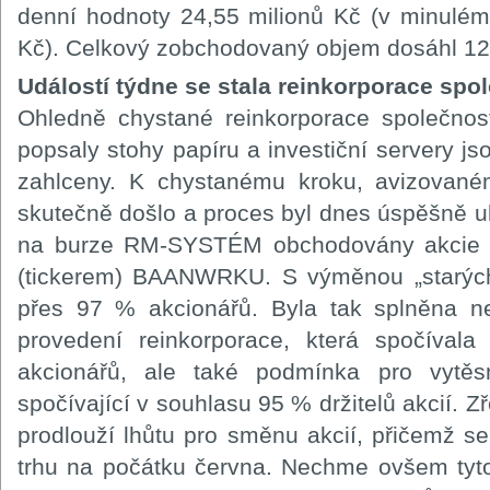
denní hodnoty 24,55 milionů Kč (v minulém
Kč). Celkový zobchodovaný objem dosáhl 122
Událostí týdne se stala reinkorporace sp
Ohledně chystané reinkorporace společno
popsaly stohy papíru a investiční servery j
zahlceny. K chystanému kroku, avizovanému
skutečně došlo a proces byl dnes úspěšně u
na burze RM-SYSTÉM obchodovány akci
(tickerem) BAANWRKU. S výměnou „starých"
přes 97 % akcionářů. Byla tak splněna 
provedení reinkorporace, která spočíval
akcionářů, ale také podmínka pro vytěsn
spočívající v souhlasu 95 % držitelů akcií. 
prodlouží lhůtu pro směnu akcií, přičemž se
trhu na počátku června. Nechme ovšem tyto 