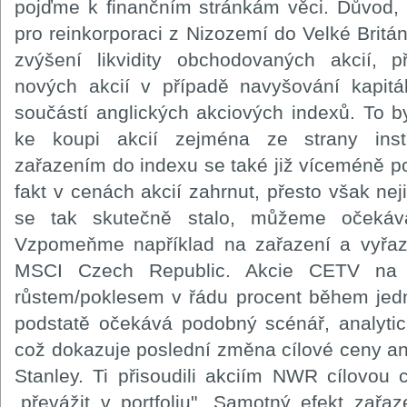
pojďme k finančním stránkám věci. Důvod, 
pro reinkorporaci z Nizozemí do Velké Britá
zvýšení likvidity obchodovaných akcií, p
nových akcií v případě navyšování kapitá
součástí anglických akciových indexů. To b
ke koupi akcií zejména ze strany insti
zařazením do indexu se také již víceméně po
fakt v cenách akcií zahrnut, přesto však neji
se tak skutečně stalo, můžeme očekáva
Vzpomeňme například na zařazení a vyřaz
MSCI Czech Republic. Akcie CETV na ty
růstem/poklesem v řádu procent během jed
podstatě očekává podobný scénář, analytic
což dokazuje poslední změna cílové ceny a
Stanley. Ti přisoudili akciím NWR cílovo
„převážit v portfoliu". Samotný efekt zař