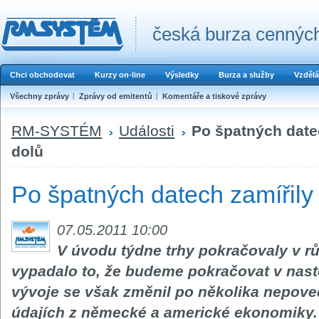
česká burza cenných
Chci obchodovat
Kurzy on-line
Výsledky
Burza a služby
Vzdělá
Všechny zprávy
Zprávy od emitentů
Komentáře a tiskové zprávy
RM-SYSTÉM
Události
Po špatných datec
dolů
Po špatných datech zamířily 
07.05.2011 10:00
V úvodu týdne trhy pokračovaly v r
vypadalo to, že budeme pokračovat v nas
vývoje se však změnil po několika nepov
údajích z německé a americké ekonomiky.