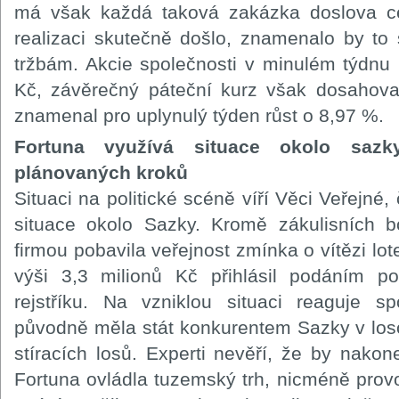
má však každá taková zakázka doslova ce
realizaci skutečně došlo, znamenalo by to
tržbám. Akcie společnosti v minulém týdnu 
Kč, závěrečný páteční kurz však dosahova
znamenal pro uplynulý týden růst o 8,97 %.
Fortuna využívá situace okolo sazk
plánovaných kroků
Situaci na politické scéně víří Věci Veřejné
situace okolo Sazky. Kromě zákulisních b
firmou pobavila veřejnost zmínka o vítězi lot
výši 3,3 milionů Kč přihlásil podáním p
rejstříku. Na vzniklou situaci reaguje s
původně měla stát konkurentem Sazky v lo
stíracích losů. Experti nevěří, že by nakon
Fortuna ovládla tuzemský trh, nicméně provo