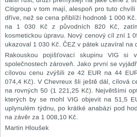
Citigroup v tom mají, alespoň pro tuto chvíl
dříve, než se cena přiblíží hodnotě 1 000 Kč
na 1 030 Kč z původních 820 Kč, zatí
kosmetickou úpravu. Nový cenový cíl zní 1 0
ukazoval 1 030 Kč. ČEZ v pátek uzavíral na 
Rakouskou pojišťovací skupinu VIG si 
společnostech zároveň. Jako první se vyjádřili
cílovou cenu zvýšili ze 42 EUR na 44 EUR
074,4 Kč). V Chevreux šli ještě dál, cílová
na rovných 50 (1 221,25 Kč). Největšími op
kterých by se mohl VIG objevit na 51,5 E
uplynulém týdnu, po krátké anabázi pod ho
na závěr za 1 008,10 Kč.
Martin Hloušek