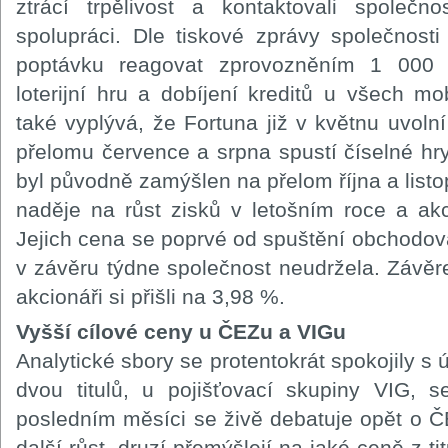
ztrácí trpělivost a kontaktovali spole
spolupráci. Dle tiskové zprávy společnost
poptávku reagovat zprovozněním 1 000 o
loterijní hru a dobíjení kreditů u všech mo
také vyplývá, že Fortuna již v květnu uvolní
přelomu července a srpna spustí číselné hr
byl původně zamýšlen na přelom října a list
naděje na růst zisků v letošním roce a akc
Jejich cena se poprvé od spuštění obchodová
v závěru týdne společnost neudržela. Závěr
akcionáři si přišli na 3,98 %.
Vyšší cílové ceny u ČEZu a VIGu
Analytické sbory se protentokrát spokojily s
dvou titulů, u pojišťovací skupiny VIG, s
posledním měsíci se živě debatuje opět o ČE
další růst, druzí přemýšlejí na jaké ceně z ti