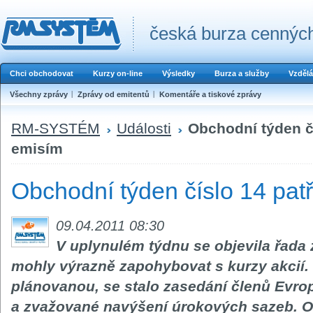
česká burza cenných
Chci obchodovat
Kurzy on-line
Výsledky
Burza a služby
Vzdělá
Všechny zprávy
Zprávy od emitentů
Komentáře a tiskové zprávy
RM-SYSTÉM
Události
Obchodní týden č
emisím
Obchodní týden číslo 14 pat
09.04.2011 08:30
V uplynulém týdnu se objevila řada 
mohly výrazně zapohybovat s kurzy akcií. 
plánovanou, se stalo zasedání členů Evro
a zvažované navýšení úrokových sazeb. O