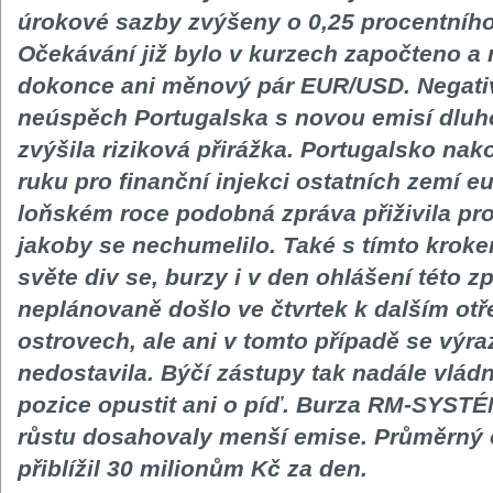
úrokové sazby zvýšeny o 0,25 procentního
Očekávání již bylo v kurzech započteno a
dokonce ani měnový pár EUR/USD. Negativ
neúspěch Portugalska s novou emisí dluho
zvýšila riziková přirážka. Portugalsko nak
ruku pro finanční injekci ostatních zemí e
loňském roce podobná zpráva přiživila prob
jakoby se nechumelilo. Také s tímto kroke
světe div se, burzy i v den ohlášení této zp
neplánovaně došlo ve čtvrtek k dalším ot
ostrovech, ale ani v tomto případě se výr
nedostavila. Býčí zástupy tak nadále vládn
pozice opustit ani o píď. Burza RM-SYSTÉM
růstu dosahovaly menší emise. Průměrný
přiblížil 30 milionům Kč za den.