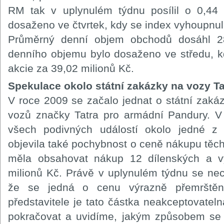
RM tak v uplynulém týdnu posílil o 0,44
dosaženo ve čtvrtek, kdy se index vyhoupnul
Průměrný denní objem obchodů dosáhl 28
denního objemu bylo dosaženo ve středu, 
akcie za 39,02 milionů Kč.
Spekulace okolo státní zakázky na vozy Ta
V roce 2009 se začalo jednat o státní zak
vozů značky Tatra pro armádní Pandury. V
všech podivných událostí okolo jedné z 
objevila také pochybnost o ceně nákupu těc
měla obsahovat nákup 12 dílenských a v
milionů Kč. Právě v uplynulém týdnu se nech
že se jedná o cenu výrazně přemrště
představitele je tato částka neakceptovatel
pokračovat a uvidíme, jakým způsobem se b