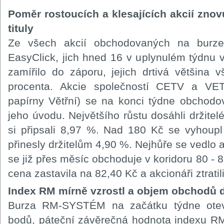
Poměr rostoucích a klesajících akcií zno
tituly
Ze všech akcií obchodovaných na bur
EasyClick, jich hned 16 v uplynulém týdnu v
zamířilo do záporu, jejich drtivá většina v
procenta. Akcie společností CETV a VET
papírny Větřní) se na konci týdne obchodo
jeho úvodu. Největšího růstu dosáhli držitelé 
si připsali 8,97 %. Nad 180 Kč se vyhoupl
přinesly držitelům 4,90 %. Nejhůře se vedlo
se již přes měsíc obchoduje v koridoru 80 - 
cena zastavila na 82,40 Kč a akcionáři ztratil
Index RM mírně vzrostl a objem obchodů
Burza RM-SYSTÉM na začátku týdne otev
bodů, páteční závěrečná hodnota indexu RM