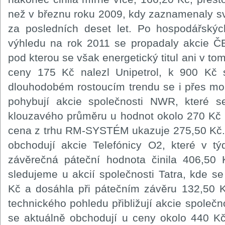
než v březnu roku 2009, kdy zaznamenaly sv
za posledních deset let. Po hospodářsk
výhledu na rok 2011 se propadaly akcie Č
pod kterou se však energetický titul ani v to
ceny 175 Kč nalezl Unipetrol, k 900 Kč s
dlouhodobém rostoucím trendu se i přes mo
pohybují akcie společnosti NWR, které se
klouzavého průměru u hodnot okolo 270 Kč
cena z trhu RM-SYSTÉM ukazuje 275,50 Kč.
obchodují akcie Telefónicy O2, které v t
závěrečná páteční hodnota činila 406,50 
sledujeme u akcií společnosti Tatra, kde s
Kč a dosáhla při pátečním závěru 132,50 
technického pohledu přibližují akcie společ
se aktuálně obchodují u ceny okolo 440 Kč