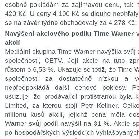
osobně pokládám za zajímavou cenu, tak 
420 Kč. U ceny 4 100 Kč se dlouho neohřály
se na závěr týdne obchodovaly za 4 278 Kč.
Navýšení akciového podílu Time Warner 
akcií
Mediální skupina Time Warner navýšila svůj a
společnosti, CETV. Její akcie na tuto zp
růstem o 6,53 %. Ukazuje se totiž, že Time W
společnosti za dostatečně nízkou a v
nepředpokládá další cenové poklesy. Po
usuzuje, že prodávající protistranou byla 
Limited, za kterou stojí Petr Kellner. Cel
milionu kusů akcií, jejichž cena měla 
Warner svůj podíl navýšil na 31 %. Akcie s
po hospodářských výsledcích vyhlašovaných