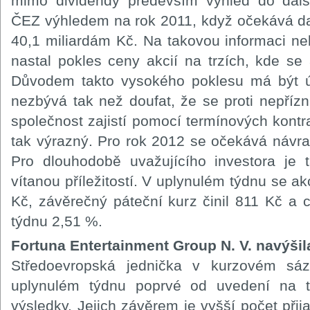
mimo dividendy především výhled do další
ČEZ výhledem na rok 2011, když očekává dal
40,1 miliardám Kč. Na takovou informaci neb
nastal pokles ceny akcií na trzích, kde se 
Důvodem takto vysokého poklesu má být ú
nezbývá tak než doufat, že se proti nepří
společnost zajistí pomocí termínových kont
tak výrazný. Pro rok 2012 se očekává návra
Pro dlouhodobě uvažujícího investora je
vítanou příležitostí. V uplynulém týdnu se 
Kč, závěrečný páteční kurz činil 811 Kč a ce
týdnu 2,51 %.
Fortuna Entertainment Group N. V. navýšila
Středoevropská jednička v kurzovém sáz
uplynulém týdnu poprvé od uvedení na t
výsledky. Jejich závěrem je vyšší počet přij