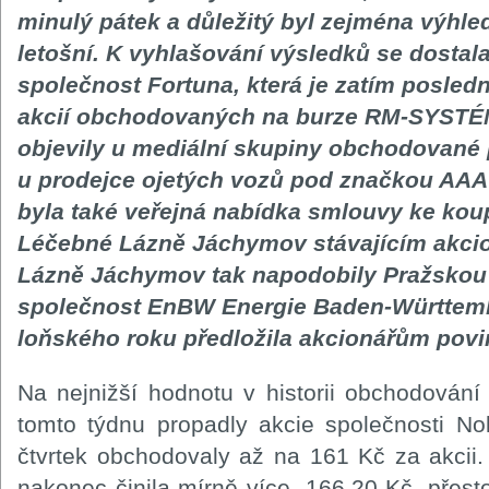
minulý pátek a důležitý byl zejména výhle
letošní. K vyhlašování výsledků se dostal
společnost Fortuna, která je zatím posled
akcií obchodovaných na burze RM-SYSTÉM
objevily u mediální skupiny obchodované
u prodejce ojetých vozů pod značkou AAA 
byla také veřejná nabídka smlouvy ke koup
Léčebné Lázně Jáchymov stávajícím akcio
Lázně Jáchymov tak napodobily Pražskou 
společnost EnBW Energie Baden-Württemb
loňského roku předložila akcionářům povi
Na nejnižší hodnotu v historii obchodová
tomto týdnu propadly akcie společnosti No
čtvrtek obchodovaly až na 161 Kč za akcii
nakonec činila mírně více, 166,20 Kč, přesto