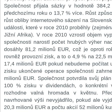
Společnost přijala sázky v hodnotě 384,2
předchozímu roku o 13,7 % více. Růst způsob
růst obliby internetového sázení na Slovens
události, které v roce 2010 proběhly (zejména
Jižní Afrika). V roce 2010 vzrostl objem vy
společnosti narostl počet hrubých výher na
dosáhly 81,2 milionů EUR, což je oproti r
rovněž provozní zisk, a to o 4,9 % na 22,5 m
17,4 milionů EUR pokud nebudeme počítat 
zisku ukončené operace společnosti zahrne
milionů EUR. Společnost potvrdila svůj plán
100 % zisku v dividendách, o konkrétní 
rozhodne valná hromada v květnu. Před
navrhované výši nevyjádřilo, pokud ale vyj
20,3 milionů EUR a počtu akcií 52 milionů ku