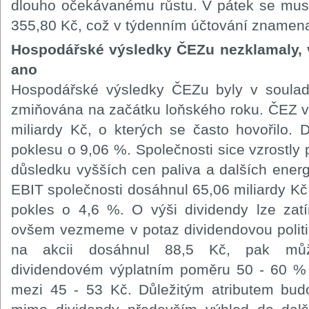
dlouho očekávanému růstu. V pátek se musel
355,80 Kč, což v týdenním účtování znamena
Hospodářské výsledky ČEZu nezklamaly, 
ano
Hospodářské výsledky ČEZu byly v soulad
zmiňována na začátku loňského roku. ČEZ v
miliardy Kč, o kterých se často hovořilo. 
poklesu o 9,06 %. Společnosti sice vzrostly 
důsledku vyšších cen paliva a dalších energi
EBIT společnosti dosáhnul 65,06 miliardy Kč 
pokles o 4,6 %. O výši dividendy lze zat
ovšem vezmeme v potaz dividendovou politik
na akcii dosáhnul 88,5 Kč, pak můž
dividendovém výplatním poměru 50 - 60 % 
mezi 45 - 53 Kč. Důležitým atributem bud