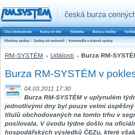
česká burza cenných
Chci obchodovat
Kurzy on-line
Výsledky
Burza a služby
Vzdělá
Všechny zprávy
Zprávy od emitentů
Komentáře a tiskové zprávy
RM-SYSTÉM
Události
Burza RM-SYSTÉM
Burza RM-SYSTÉM v pokle
04.03.2011 17:30
Burza RM-SYSTÉM v uplynulém týdn
jednotlivými dny byl pouze velmi úspěšný 
titulů obchodovaných na tomto trhu v se
posilovala. V úvodu týdne došlo na oficiá
hospodářských výsledků ČEZu, které však 