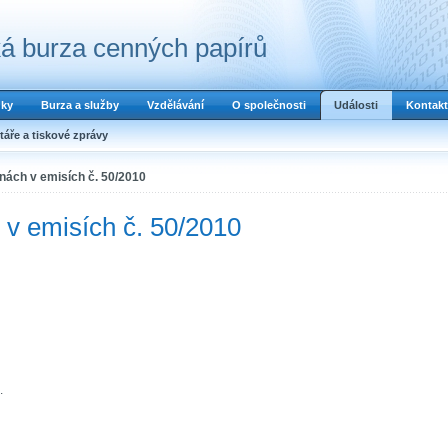
á burza cenných papírů
dky
Burza a služby
Vzdělávání
O společnosti
Události
Kontakt
áře a tiskové zprávy
ách v emisích č. 50/2010
v emisích č. 50/2010
.