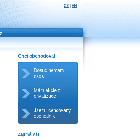
CZ
|
EN
y
Chci obchodovat
Dosud nemám
akcie
Mám akcie z
privatizace
Jsem licencovaný
obchodník
Zajímá Vás