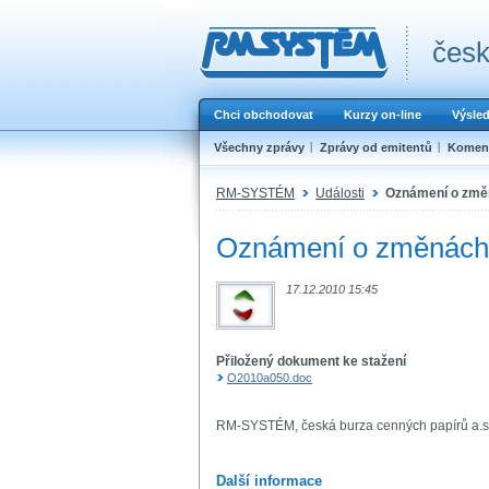
česk
Chci obchodovat
Kurzy on-line
Výsle
Všechny zprávy
Zprávy od emitentů
Koment
RM-SYSTÉM
Události
Oznámení o změn
Oznámení o změnách 
17.12.2010 15:45
Přiložený dokument ke stažení
O2010a050.doc
RM-SYSTÉM, česká burza cenných papírů a.s
Další informace