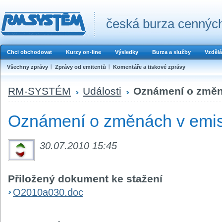
česká burza cenných
Chci obchodovat
Kurzy on-line
Výsledky
Burza a služby
Vzdělá
Všechny zprávy
Zprávy od emitentů
Komentáře a tiskové zprávy
RM-SYSTÉM
Události
Oznámení o změná
Oznámení o změnách v emis
30.07.2010 15:45
Přiložený dokument ke stažení
O2010a030.doc