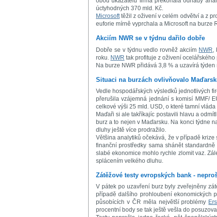
obou ukazatelů firma překonala odhady analyt
úctyhodných 370 mld. Kč.
Microsoft
těžil z oživení v celém odvětví a z p
euforie mírně vyprchala a Microsoft na burz
Akciím NWR se v týdnu dařilo dobře
Dobře se v týdnu vedlo rovněž akciím
NWR
,
roku.
NWR
tak profituje z oživení ocelářského
Na burze NWR přidává 3,8 % a uzavírá týden 
Situaci na burzách ovlivňovalo Maďars
Vedle hospodářských výsledků jednotlivých fi
přerušila vzájemná jednání s komisí MMF/ E
celkové výši 25 mld. USD, o které tamní vláda 
Maďaři si ale takříkajíc postavili hlavu a odm
burz a to nejen v Maďarsku. Na konci týdne na
dluhy ještě více prodražilo.
Většina analytiků očekává, že v případě krize 
finanční prostředky sama shánět standardně n
slabé ekonomice mohlo rychle zlomit vaz. Zále
splácením velkého dluhu.
Zátěžové testy evropských bank - neproš
V pátek po uzavření burz byly zveřejněny zát
případě dalšího prohloubení ekonomických pr
působících v ČR měla největší problémy
Er
procentní body se tak ještě vešla do posuzova