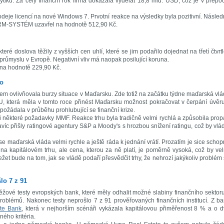
iků. Za celý finanční rok firma dokázala vydělat 18,8 mld. USD, což je v přepo
rodeje licencí na nové Windows 7. Prvotní reakce na výsledky byla pozitivní. Násle
e RM-SYSTÉM uzavřel na hodnotě 512,90 Kč.
 které doslova těžily z vyšších cen uhlí, které se jim podařilo dojednat na třetí čtvrtl
 průmyslu v Evropě. Negativní vliv má naopak posilující koruna.
na hodnotě 229,90 Kč.
ko
rem ovlivňovala burzy situace v Maďarsku. Zde totiž na začátku týdne maďarská vl
U, která měla v tomto roce přinést Maďarsku možnost pokračovat v čerpání úvěr
požádala v průběhu prohlubující se finanční krize.
ítli některé požadavky MMF. Reakce trhu byla tradičně velmi rychlá a způsobila pro
víc přišly ratingové agentury S&P a Moody's s hrozbou snížení ratingu, což by vlá
se maďarská vláda velmi rychle a ještě ráda k jednání vrátí. Prozatím je sice scho
a kapitálovém trhu, ale cena, kterou za ně platí, je poměrně vysoká, což by ve
žet bude na tom, jak se vládě podaří přesvědčit trhy, že nehrozí jakýkoliv problém
lo 7 z 91
ěžové testy evropských bank, které měly odhalit možné slabiny finančního sektor
oblémů. Nakonec testy neprošlo 7 z 91 prověřovaných finančních institucí. Z b
ste Bank
, která v nejhorším scénáři vykázala kapitálovou přiměřenost 8 % a o 
ného kritéria.