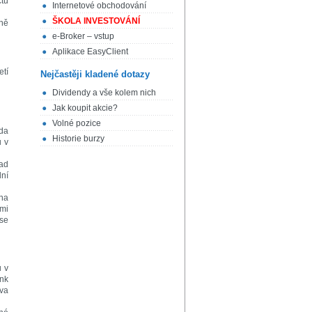
čtu
Internetové obchodování
ŠKOLA INVESTOVÁNÍ
dně
e-Broker – vstup
Aplikace EasyClient
etí
Nejčastěji kladené dotazy
Dividendy a vše kolem nich
Jak koupit akcie?
Volné pozice
áda
Historie burzy
u v
pad
dní
pna
lmi
 se
u v
ank
dva