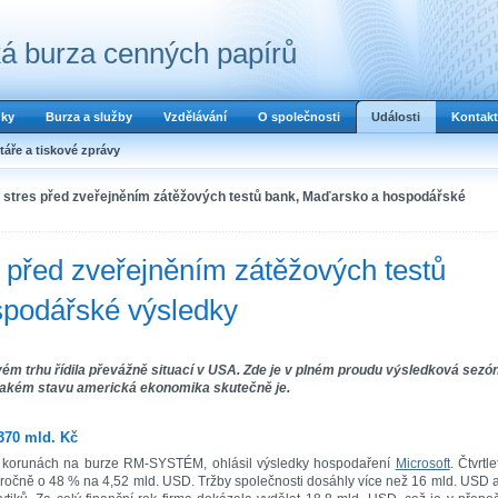
á burza cenných papírů
dky
Burza a služby
Vzdělávání
O společnosti
Události
Kontakt
áře a tiskové zprávy
l stres před zveřejněním zátěžových testů bank, Maďarsko a hospodářské
s před zveřejněním zátěžových testů
spodářské výsledky
vém trhu řídila převážně situací v USA. Zde je v plném proudu výsledková sezó
 jakém stavu americká ekonomika skutečně je.
 370 mld. Kč
ých korunách na burze RM-SYSTÉM, ohlásil výsledky hospodaření
Microsoft
. Čtvrtle
ziročně o 48 % na 4,52 mld. USD. Tržby společnosti dosáhly více než 16 mld. USD 