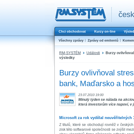
česk
Chci obchodovat
Kurzy on-line
Výsle
Všechny zprávy
Zprávy od emitentů
Koment
RM-SYSTÉM
Události
Burzy ovlivňova
výsledky
Burzy ovlivňoval stre
bank, Maďarsko a ho
23.07.2010 19:00
Minulý týden se nálada na akcio
která investorům více napoví, v
Microsoft za rok vydělal neuvěřitelných
Z titulů, které se obchodují rovněž v česk
zisk této softwarové společnosti se zvýšil me