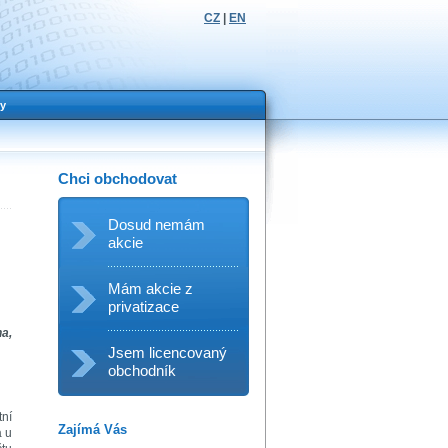
CZ
|
EN
y
Chci obchodovat
Dosud nemám
akcie
Mám akcie z
privatizace
na,
Jsem licencovaný
obchodník
tní
Zajímá Vás
a u