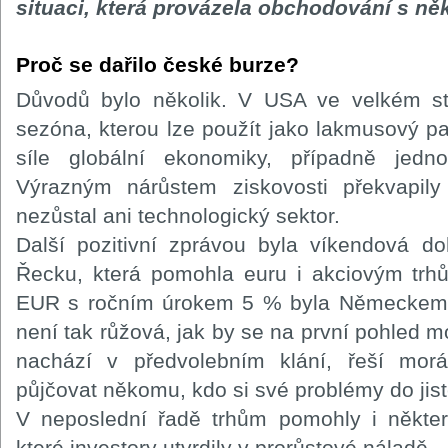
situaci, která provázela obchodování s někt
Proč se dařilo české burze?
Důvodů bylo několik. V USA ve velkém sty
sezóna, kterou lze použít jako lakmusový pa
síle globální ekonomiky, případně jedno
Výrazným nárůstem ziskovosti překvapi
nezůstal ani technologický sektor.
Další pozitivní zprávou byla víkendová
Řecku, která pomohla euru i akciovým trh
EUR s ročním úrokem 5 % byla Německem 
není tak růžová, jak by se na první pohled 
nachází v předvolebním klání, řeší mor
půjčovat někomu, kdo si své problémy do jist
V neposlední řadě trhům pomohly i někte
které investory utvrdily v prorůstové náladě.