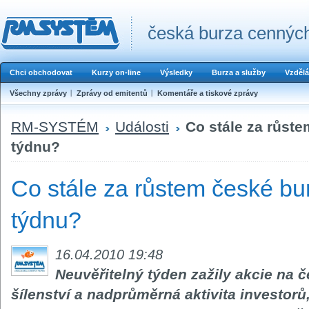
česká burza cenných
Chci obchodovat
Kurzy on-line
Výsledky
Burza a služby
Vzdělá
Všechny zprávy
Zprávy od emitentů
Komentáře a tiskové zprávy
RM-SYSTÉM
Události
Co stále za růst
týdnu?
Co stále za růstem české bu
týdnu?
16.04.2010 19:48
Neuvěřitelný týden zažily akcie na 
šílenství a nadprůměrná aktivita investorů,