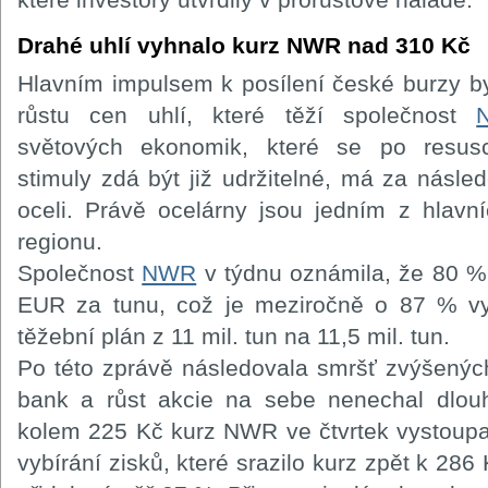
Drahé uhlí vyhnalo kurz NWR nad 310 Kč
Hlavním impulsem k posílení české burzy 
růstu cen uhlí, které těží společnost
světových ekonomik, které se po resusc
stimuly zdá být již udržitelné, má za násle
oceli. Právě ocelárny jsou jedním z hlavn
regionu.
Společnost
NWR
v týdnu oznámila, že 80 %
EUR za tunu, což je meziročně o 87 % vy
těžební plán z 11 mil. tun na 11,5 mil. tun.
Po této zprávě následovala smršť zvýšenýc
bank a růst akcie na sebe nenechal dlouh
kolem 225 Kč kurz NWR ve čtvrtek vystoupa
vybírání zisků, které srazilo kurz zpět k 286 