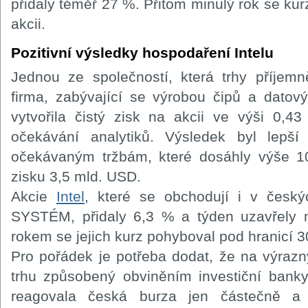
přidaly téměř 27 %. Přitom minulý rok se ku
akcii.
Pozitivní výsledky hospodaření Intelu
Jednou ze společností, která trhy příjemn
firma, zabývající se výrobou čipů a datovýc
vytvořila čistý zisk na akcii ve výši 0,4
očekávání analytiků. Výsledek byl lepš
očekávaným tržbám, které dosáhly výše 1
zisku 3,5 mld. USD.
Akcie
Intel
, které se obchodují i v česk
SYSTÉM, přidaly 6,3 % a týden uzavřely 
rokem se jejich kurz pohyboval pod hranicí 3
Pro pořádek je potřeba dodat, že na výraz
trhu způsobený obviněním investiční ban
reagovala česká burza jen částečně a