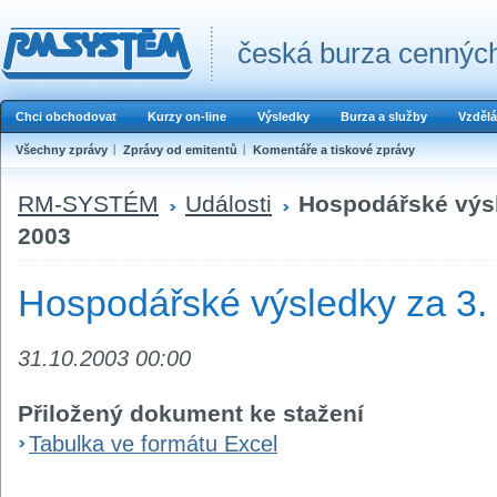
česká burza cenných
Chci obchodovat
Kurzy on-line
Výsledky
Burza a služby
Vzdělá
Všechny zprávy
Zprávy od emitentů
Komentáře a tiskové zprávy
RM-SYSTÉM
Události
Hospodářské výsle
2003
Hospodářské výsledky za 3. č
31.10.2003 00:00
Přiložený dokument ke stažení
Tabulka ve formátu Excel