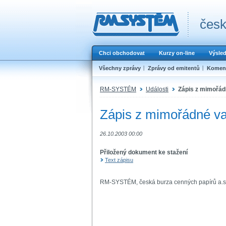
česk
Chci obchodovat
Kurzy on-line
Výsle
Všechny zprávy
Zprávy od emitentů
Koment
RM-SYSTÉM
Události
Zápis z mimořád
Zápis z mimořádné va
26.10.2003 00:00
Přiložený dokument ke stažení
Text zápisu
RM-SYSTÉM, česká burza cenných papírů a.s