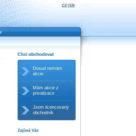
CZ
|
EN
y
Chci obchodovat
Dosud nemám
akcie
Mám akcie z
privatizace
Jsem licencovaný
obchodník
Zajímá Vás