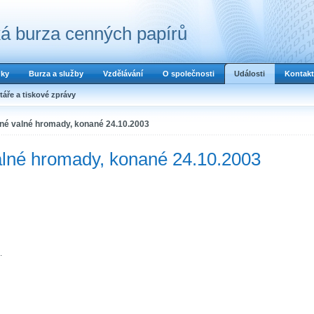
á burza cenných papírů
dky
Burza a služby
Vzdělávání
O společnosti
Události
Kontakt
áře a tiskové zprávy
né valné hromady, konané 24.10.2003
lné hromady, konané 24.10.2003
.