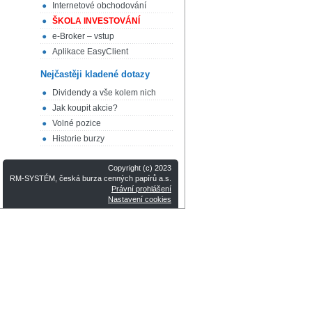
Internetové obchodování
ŠKOLA INVESTOVÁNÍ
e-Broker – vstup
Aplikace EasyClient
Nejčastěji kladené dotazy
Dividendy a vše kolem nich
Jak koupit akcie?
Volné pozice
Historie burzy
Copyright (c) 2023
RM-SYSTÉM, česká burza cenných papírů a.s.
Právní prohlášení
Nastavení cookies