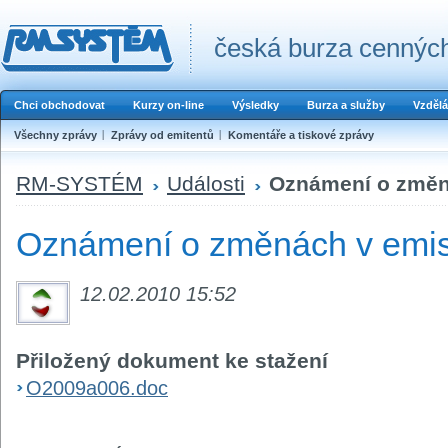
česká burza cenných
Chci obchodovat
Kurzy on-line
Výsledky
Burza a služby
Vzdělá
Všechny zprávy
Zprávy od emitentů
Komentáře a tiskové zprávy
RM-SYSTÉM
Události
Oznámení o změná
Oznámení o změnách v emisí
12.02.2010 15:52
Přiložený dokument ke stažení
O2009a006.doc