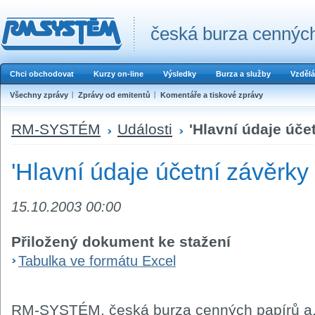
česká burza cenných
Chci obchodovat
Kurzy on-line
Výsledky
Burza a služby
Vzdělá
Všechny zprávy
Zprávy od emitentů
Komentáře a tiskové zprávy
RM-SYSTÉM
Události
'Hlavní údaje účet
'Hlavní údaje účetní závěrky 
15.10.2003 00:00
Přiložený dokument ke stažení
Tabulka ve formátu Excel
RM-SYSTÉM, česká burza cenných papírů a.