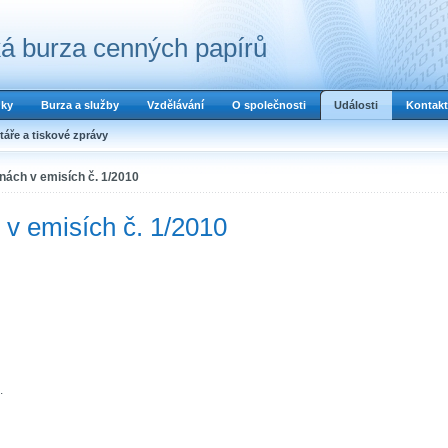
á burza cenných papírů
dky
Burza a služby
Vzdělávání
O společnosti
Události
Kontakt
áře a tiskové zprávy
ách v emisích č. 1/2010
v emisích č. 1/2010
.