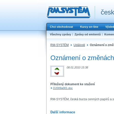
česk
Chci obchodovat
Kurzy on-line
Výsle
Všechny zprávy
Zprávy od emitentů
Koment
RM-SYSTÉM
Události
Oznámení o změn
Oznámení o změnách 
08.01.2010 15:38
Přiložený dokument ke stažení
O2009a001.doc
RM-SYSTÉM, česká burza cenných papírů a.s
Další informace