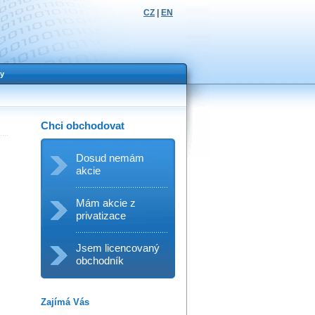
CZ
|
EN
y
Chci obchodovat
Dosud nemám
akcie
Mám akcie z
privatizace
Jsem licencovaný
obchodník
Zajímá Vás