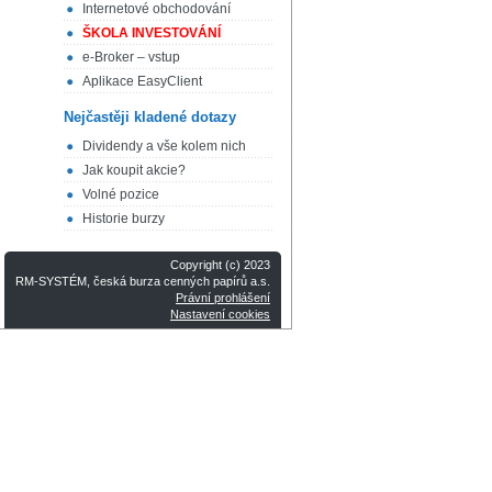
Internetové obchodování
ŠKOLA INVESTOVÁNÍ
e-Broker – vstup
Aplikace EasyClient
Nejčastěji kladené dotazy
Dividendy a vše kolem nich
Jak koupit akcie?
Volné pozice
Historie burzy
Copyright (c) 2023
RM-SYSTÉM, česká burza cenných papírů a.s.
Právní prohlášení
Nastavení cookies