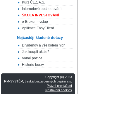
Kurz ČEZ, A.S.
Internetové obchodování
ŠKOLA INVESTOVÁNÍ
e-Broker – vstup
Aplikace EasyClient
Nejčastěji kladené dotazy
Dividendy a vše kolem nich
Jak koupit akcie?
Volné pozice
Historie burzy
Copyright (c) 2023
RM-SYSTÉM, česká burza cenných papírů a.s.
Právní prohlášení
Nastavení cookies