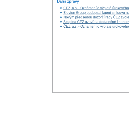
Další zprávy
ČEZ, a.s. - Oznámení o výplatě úrokovéh
Elevion Group podepsal kupní smlouvu na 
Novým předsedou dozorčí rady ČEZ zvole
Skupina ČEZ uzavřela dodatečné financová
ČEZ, a.s. - Oznámení o výplatě úrokovéh