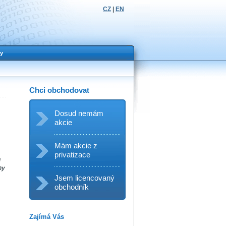
CZ
|
EN
y
Chci obchodovat
Dosud nemám
akcie
Mám akcie z
privatizace
u
ny
Jsem licencovaný
obchodník
Zajímá Vás