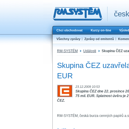
česk
Chci obchodovat
Kurzy on-line
Výsle
Všechny zprávy
Zprávy od emitentů
Koment
RM-SYSTÉM
Události
Skupina ČEZ uza
Skupina ČEZ uzavřela
EUR
23.12.2009 10:53
Skupina ČEZ dne 22. prosince 20
75 mil. EUR. Splatnost úvěru je 
ČEZ.
RM-SYSTÉM, česká burza cenných papírů a.s