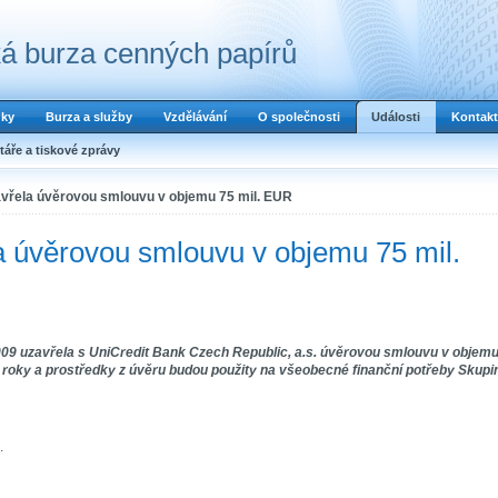
á burza cenných papírů
dky
Burza a služby
Vzdělávání
O společnosti
Události
Kontakt
áře a tiskové zprávy
vřela úvěrovou smlouvu v objemu 75 mil. EUR
 úvěrovou smlouvu v objemu 75 mil.
09 uzavřela s UniCredit Bank Czech Republic, a.s. úvěrovou smlouvu v objem
2 roky a prostředky z úvěru budou použity na všeobecné finanční potřeby Skupi
.