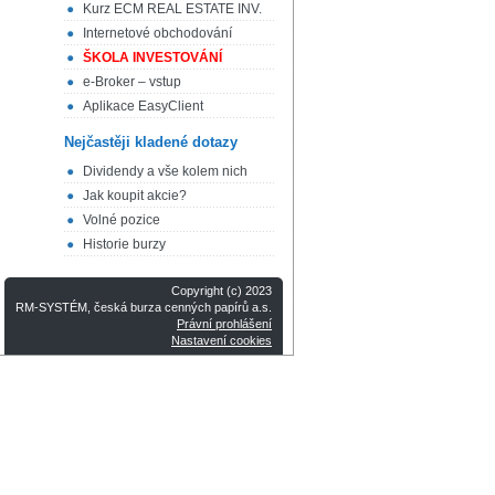
Kurz ECM REAL ESTATE INV.
Internetové obchodování
ŠKOLA INVESTOVÁNÍ
e-Broker – vstup
Aplikace EasyClient
Nejčastěji kladené dotazy
Dividendy a vše kolem nich
Jak koupit akcie?
Volné pozice
Historie burzy
Copyright (c) 2023
RM-SYSTÉM, česká burza cenných papírů a.s.
Právní prohlášení
Nastavení cookies