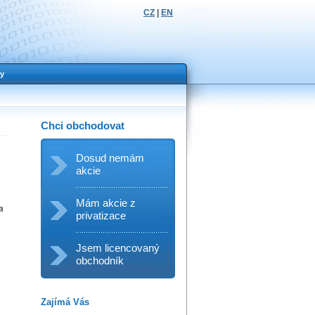
CZ
|
EN
y
Chci obchodovat
Dosud nemám
akcie
Mám akcie z
a
privatizace
Jsem licencovaný
obchodník
Zajímá Vás