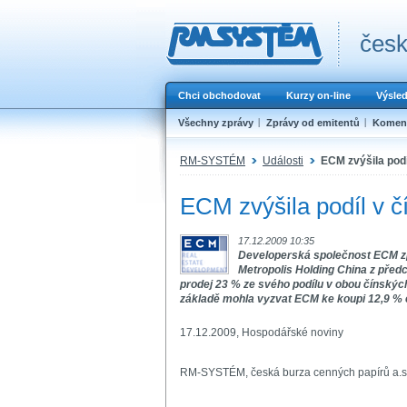
česk
Chci obchodovat
Kurzy on-line
Výsle
Všechny zprávy
Zprávy od emitentů
Koment
RM-SYSTÉM
Události
ECM zvýšila podí
ECM zvýšila podíl v č
17.12.2009 10:35
Developerská společnost ECM zp
Metropolis Holding China z předc
prodej 23 % ze svého podílu v obou čínských 
základě mohla vyzvat ECM ke koupi 12,9 % e
17.12.2009, Hospodářské noviny
RM-SYSTÉM, česká burza cenných papírů a.s