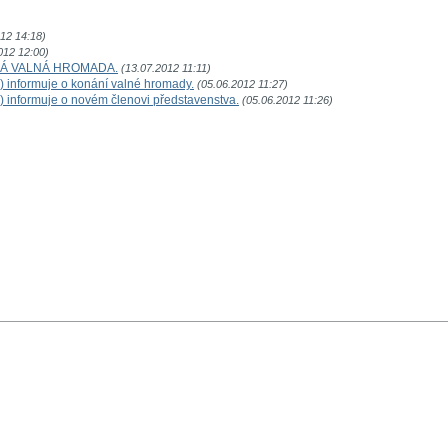
012 14:18)
012 12:00)
Á VALNÁ HROMADA.
(13.07.2012 11:11)
) informuje o konání valné hromady.
(05.06.2012 11:27)
 informuje o novém členovi představenstva.
(05.06.2012 11:26)