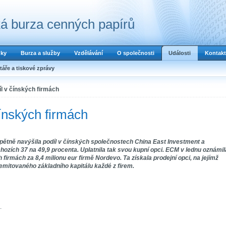
á burza cenných papírů
dky
Burza a služby
Vzdělávání
O společnosti
Události
Kontakt
áře a tiskové zprávy
l v čínských firmách
ínských firmách
ětně navýšila podíl v čínských společnostech China East Investment a
hozích 37 na 49,9 procenta. Uplatnila tak svou kupní opci. ECM v lednu oznámil
firmách za 8,4 milionu eur firmě Nordevo. Ta získala prodejní opci, na jejímž
mitovaného základního kapitálu každé z firem.
.