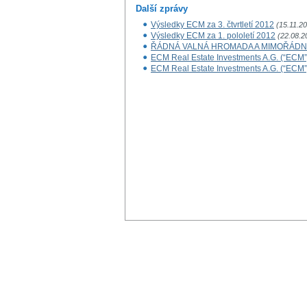
Další zprávy
Výsledky ECM za 3. čtvrtletí 2012
(15.11.2
Výsledky ECM za 1. pololetí 2012
(22.08.2
ŘÁDNÁ VALNÁ HROMADA A MIMOŘÁDN
ECM Real Estate Investments A.G. (“ECM”
ECM Real Estate Investments A.G. (“ECM”)