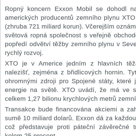
Ropný koncern Exxon Mobil se dohodl na
amerických producentů zemního plynu XTO 
(zhruba 721 miliard korun). Včerejším oznám
světová ropná společnost s veřejně obcho
popředí odvětví těžby zemního plynu v Seve
rychlý rozvoj.
XTO je v Americe jedním z hlavních těž
nalezišť, zejména z břidlicových hornin. T
ohromnými zdroji pro Spojené státy, které 
energie na světě. XTO uvádí, že má ve sv
celkem 1,27 bilionu krychlových metrů zemní
Transakce bude financována akciemi a zah
sumě 10 miliard dolarů. Exxon dá za každou
což představuje proti páteční závěrečné 
kolem 25 procent.