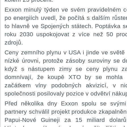
Exxon minulý týden ve svém pravidelném c
po energiích uvedl, že počítá s dalším růs
to hlavně ve Spojených státech. Poptávka 
roku 2030 uspokojovat z více než 50 pro
zdrojů.
Ceny zemního plynu v USA i jinde ve světě 
nízké úrovni, protože zásoby suroviny se d
když s nástupem zimy se ceny plynu zač
domnívají, že koupě XTO by se mohla s
začátkem vlny podobných akvizicí, v n
společnosti posilovaly pozice v odvětví nák
Před několika dny Exxon spolu se svými
partnery schválil projekt produkce zkapaln
Papui-Nové Guineji za 15 miliard dolarů