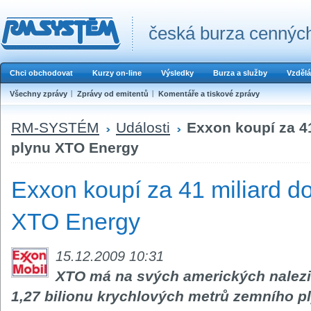
česká burza cenných
Chci obchodovat
Kurzy on-line
Výsledky
Burza a služby
Vzdělá
Všechny zprávy
Zprávy od emitentů
Komentáře a tiskové zprávy
RM-SYSTÉM
Události
Exxon koupí za 41
plynu XTO Energy
Exxon koupí za 41 miliard do
XTO Energy
15.12.2009 10:31
XTO má na svých amerických naleziš
1,27 bilionu krychlových metrů zemního p