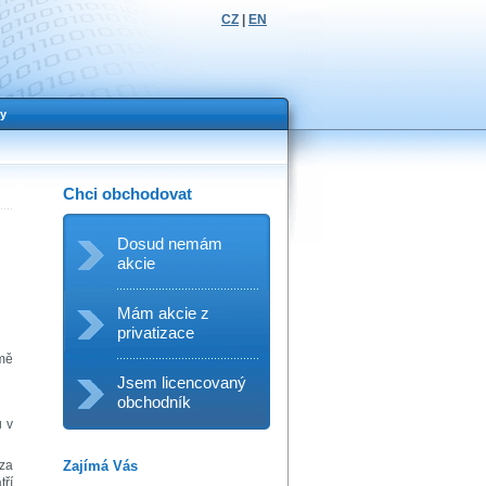
CZ
|
EN
y
Chci obchodovat
Dosud nemám
akcie
Mám akcie z
privatizace
rmě
Jsem licencovaný
obchodník
u v
Zajímá Vás
 za
tří