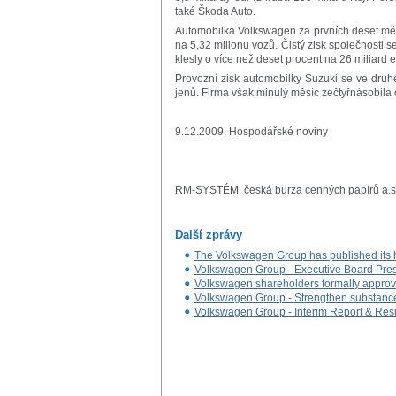
také Škoda Auto.
Automobilka Volkswagen za prvních deset měsí
na 5,32 milionu vozů. Čistý zisk společnosti s
klesly o více než deset procent na 26 miliard e
Provozní zisk automobilky Suzuki se ve druhé
jenů. Firma však minulý měsíc zečtyřnásobila 
9.12.2009, Hospodářské noviny
RM-SYSTÉM, česká burza cenných papírů a.s
Další zprávy
The Volkswagen Group has published its ha
Volkswagen Group - Executive Board Pres
Volkswagen shareholders formally appro
Volkswagen Group - Strengthen substance, i
Volkswagen Group - Interim Report & Res