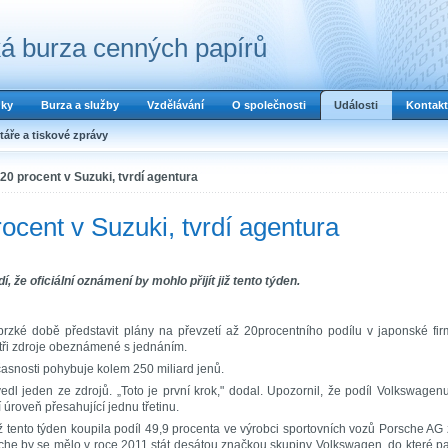
á burza cenných papírů
dky
Burza a služby
Vzdělávání
O společnosti
Události
Kontakt
áře a tiskové zprávy
20 procent v Suzuki, tvrdí agentura
ocent v Suzuki, tvrdí agentura
í, že oficiální oznámení by mohlo přijít již tento týden.
zké době představit plány na převzetí až 20procentního podílu v japonské fi
 tři zdroje obeznámené s jednáním.
asnosti pohybuje kolem 250 miliard jenů.
vedl jeden ze zdrojů. „Toto je první krok," dodal. Upozornil, že podíl Volkswagen
úroveň přesahující jednu třetinu.
 tento týden koupila podíl 49,9 procenta ve výrobci sportovních vozů Porsche AG
sche by se mělo v roce 2011 stát desátou značkou skupiny Volkswagen, do které pa