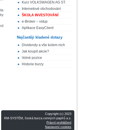
Kurz VOLKSWAGEN AG ST.
Internetové obchodování
nta
žby
ŠKOLA INVESTOVÁNÍ
e-Broker – vstup
ard
Aplikace EasyClient
Nejčastěji kladené dotazy
Dividendy a vše kolem nich
Jak koupit akcie?
Volné pozice
Historie burzy
Copyright (c) 2023
RM-SYSTÉM, česká burza cenných papírů a.s.
Právní prohlášení
Nastavení cookies