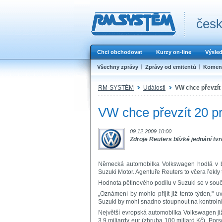
česk
Chci obchodovat
Kurzy on-line
Výsle
Všechny zprávy
Zprávy od emitentů
Koment
RM-SYSTÉM
Události
VW chce převzít 
VW chce převzít 20 pr
09.12.2009 10:00
Zdroje Reuters blízké jednání tvrd
Německá automobilka Volkswagen hodlá v br
Suzuki Motor. Agentuře Reuters to včera řekly
Hodnota pětinového podílu v Suzuki se v souč
„Oznámení by mohlo přijít již tento týden," u
Suzuki by mohl snadno stoupnout na kontrolní 
Největší evropská automobilka Volkswagen již
3,9 miliardy eur (zhruba 100 miliard Kč). Por