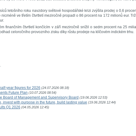
ců letošního roku navzdory světové hospodářské krizi zvýšila prodej o 0,6 proce
e nicméně ve třetím čtvrtletí meziročně propadl o 86 procent na 172 milionů eur. Tr
ur.
m finančním čtvrtletí končícím v září meziročně snížil o sedm procent na 25 mili
odhad celoročního provozního zisku díky růstu prodeje na klíčovém indickém trhu.
.
lf-year figures for 2026
(24.07.2026 08:18)
ents Future Plan
(10.07.2026 08:54)
ve Board of Management and Supervisory Board
(19.06.2026 12:53)
nvest with purpose in the future, build lasting value
(19.06.2026 12:44)
ults Q1 2026
(04.05.2026 12:45)