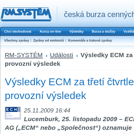
česká burza cenných
Chci obchodovat
Kurzy on-line
Výsledky
Burza a služby
Vzdělá
Všechny zprávy
Zprávy od emitentů
Komentáře a tiskové zprávy
RM-SYSTÉM
Události
Výsledky ECM za t
provozní výsledek
Výsledky ECM za třetí čtvrtl
provozní výsledek
25.11.2009 16:44
Lucemburk, 25. listopadu 2009 – EC
AG („ECM“ nebo „Společnost“) oznamuje 