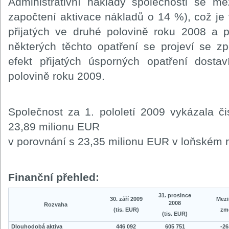
Administrativní náklady společnosti se me
započtení aktivace nákladů o 14 %), což je
přijatých ve druhé polovině roku 2008 a 
některých těchto opatření se projeví se z
efekt přijatých úsporných opatření dost
polovině roku 2009.
Společnost za 1. pololetí 2009 vykázala či
23,89 milionu EUR
v porovnání s 23,35 milionu EUR v loňském 
Finanční přehled:
31. prosince
30. září 2009
Mezi
2008
Rozvaha
(tis. EUR)
zm
(tis. EUR)
Dlouhodobá aktiva
446 092
605 751
-2