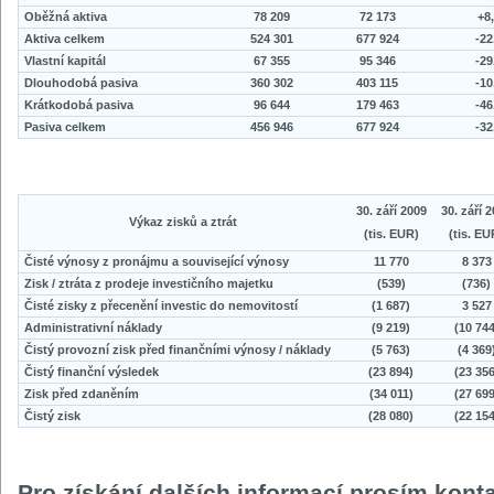
Oběžná aktiva
78 209
72 173
+8
Aktiva celkem
524 301
677 924
-2
Vlastní kapitál
67 355
95 346
-2
Dlouhodobá pasiva
360 302
403 115
-1
Krátkodobá pasiva
96 644
179 463
-4
Pasiva celkem
456 946
677 924
-3
30. září 2009
30. září 
Výkaz zisků a ztrát
(tis. EUR)
(tis. EU
Čisté výnosy z pronájmu a související výnosy
11 770
8 373
Zisk / ztráta z prodeje investičního majetku
(539)
(736)
Čisté zisky z přecenění investic do nemovitostí
(1 687)
3 527
Administrativní náklady
(9 219)
(10 744
Čistý provozní zisk před finančními výnosy / náklady
(5 763)
(4 369
Čistý finanční výsledek
(23 894)
(23 356
Zisk před zdaněním
(34 011)
(27 699
Čistý zisk
(28 080)
(22 154
Pro získání dalších informací prosím konta