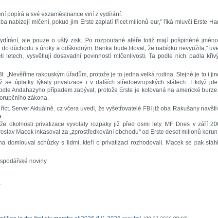
ení popírá a své exzaměstnance viní z vydírání.
ba nabízejí mlčení, pokud jim Erste zaplatí třicet milionů eur," říká mluvčí Erste H
ydírání, ale pouze o ušlý zisk. Po rozpoutané aféře totiž mají pošpiněné jmén
až do důchodu s úroky a odškodným. Banka bude litovat, že nabídku nevyužila," uv
ti letech, vysvětlují dosavadní povinností mlčenlivosti. Ta podle nich padla kři
I. „Nevěříme rakouským úřadům, protože je to jedna velká rodina. Stejné je to i ji
ž se úplatky týkaly privatizace i v dalších středoevropských státech. I když jd
odle Andahazyho případem zabývat, protože Erste je kotovaná na americké burze
korupčního zákona.
říct. Server Aktuálně. cz včera uvedl, že vyšetřovatelé FBI již oba Rakušany navštív
a.
e okolnosti privatizace vyvolaly rozpaky již před osmi lety. MF Dnes v září 2
roslav Macek inkasoval za „zprostředkování obchodu" od Erste deset milionů korun
a domlouval schůzky s lidmi, kteří o privatizaci rozhodovali. Macek se pak stáh
ospodářské noviny
.