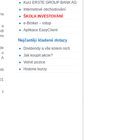
Kurz ERSTE GROUP BANK AG
Internetové obchodování
ana
ŠKOLA INVESTOVÁNÍ
e-Broker – vstup
o a
Aplikace EasyClient
edl
vým
Nejčastěji kladené dotazy
nde
Dividendy a vše kolem nich
e o
Jak koupit akcie?
. A
Volné pozice
Historie burzy
ili
001
.
l z