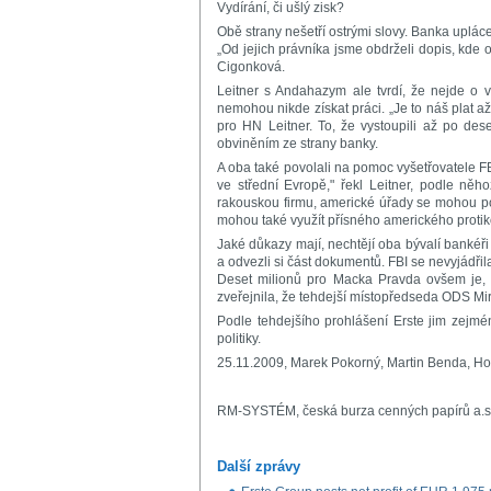
Vydírání, či ušlý zisk?
Obě strany nešetří ostrými slovy. Banka uplác
„Od jejich právníka jsme obdrželi dopis, kde o
Cigonková.
Leitner s Andahazym ale tvrdí, že nejde o v
nemohou nikde získat práci. „Je to náš plat 
pro HN Leitner. To, že vystoupili až po dese
obviněním ze strany banky.
A oba také povolali na pomoc vyšetřovatele FB
ve střední Evropě," řekl Leitner, podle něho
rakouskou firmu, americké úřady se mohou p
mohou také využít přísného amerického proti
Jaké důkazy mají, nechtějí oba bývalí bankéři 
a odvezli si část dokumentů. FBI se nevyjádřil
Deset milionů pro Macka Pravda ovšem je, ž
zveřejnila, že tehdejší místopředseda ODS Mi
Podle tehdejšího prohlášení Erste jim zejmén
politiky.
25.11.2009, Marek Pokorný, Martin Benda, H
RM-SYSTÉM, česká burza cenných papírů a.s
Další zprávy