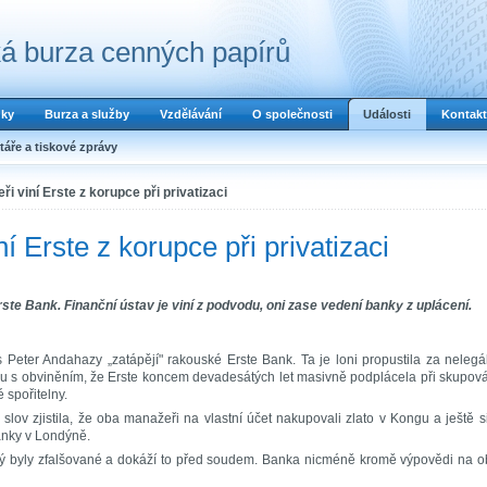
á burza cenných papírů
dky
Burza a služby
Vzdělávání
O společnosti
Události
Kontakt
áře a tiskové zprávy
i viní Erste z korupce při privatizaci
 Erste z korupce při privatizaci
ste Bank. Finanční ústav je viní z podvodu, oni zase vedení banky z uplácení.
eter Andahazy „zatápějí" rakouské Erste Bank. Ta je loni propustila za nelegá
oku s obviněním, že Erste koncem devadesátých let masivně podplácela při skupov
 spořitelny.
lov zjistila, že oba manažeři na vlastní účet nakupovali zlato v Kongu a ještě s
anky v Londýně.
 prý byly zfalšované a dokáží to před soudem. Banka nicméně kromě výpovědi na 