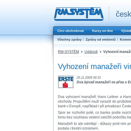
česk
Chci obchodovat
Kurzy on-line
Výsle
Všechny zprávy
Zprávy od emitentů
Koment
RM-SYSTÉM
Události
Vyhození manažeř
Vyhození manažeři viní
25.11.2009 09:31
Dva bývalí manažeři se přou s Er
Dva vyhození manažeři Hans Leitner a Hans P
obchody. Propuštění muži vyrazili do protiút
bank v Evropě, například i při privatizaci České
Spor se rozhořel poté, co banka podle svých s
tomu bez souhlasu vedení založili pobočku b
Manažeři to ale odmítají - důkazy proti nim
podala i trestní oznámení.