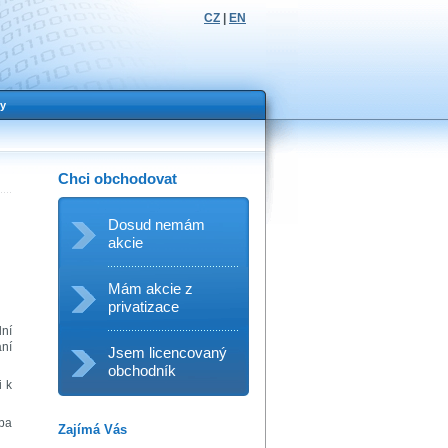
CZ
|
EN
y
Chci obchodovat
Dosud nemám
akcie
Mám akcie z
privatizace
lní
ání
Jsem licencovaný
obchodník
i k
oba
Zajímá Vás