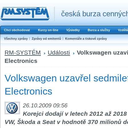
česká burza cenných
Chci obchodovat
Kurzy on-line
Výsledky
Burza a služby
Vzdělá
Všechny zprávy
Zprávy od emitentů
Komentáře a tiskové zprávy
RM-SYSTÉM
Události
Volkswagen uzavř
Electronics
Volkswagen uzavřel sedmilet
Electronics
26.10.2009 09:56
Korejci dodají v letech 2012 až 201
VW, Škoda a Seat v hodnotě 370 milionů d