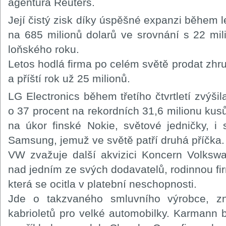
agentura Reuters.
Její čistý zisk díky úspěšné expanzi během let
na 685 milionů dolarů ve srovnání s 22 mil
loňského roku.
Letos hodlá firma po celém světě prodat zhr
a příští rok už 25 milionů.
LG Electronics během třetího čtvrtletí zvýši
o 37 procent na rekordních 31,6 milionu kusů
na úkor finské Nokie, světové jedničky, i
Samsung, jemuž ve světě patří druhá příčka.
VW zvažuje další akvizici Koncern Volkswa
nad jedním ze svých dodavatelů, rodinnou 
která se ocitla v platební neschopnosti.
Jde o takzvaného smluvního výrobce, z
kabrioletů pro velké automobilky. Karmann 