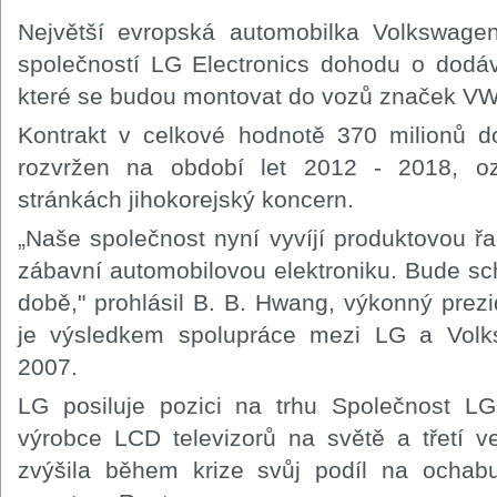
Největší evropská automobilka Volkswagen
společností LG Electronics dohodu o dodá
které se budou montovat do vozů značek VW
Kontrakt v celkové hodnotě 370 milionů do
rozvržen na období let 2012 - 2018, o
stránkách jihokorejský koncern.
„Naše společnost nyní vyvíjí produktovou ř
zábavní automobilovou elektroniku. Bude sch
době," prohlásil B. B. Hwang, výkonný prez
je výsledkem spolupráce mezi LG a Vol
2007.
LG posiluje pozici na trhu Společnost LG 
výrobce LCD televizorů na světě a třetí v
zvýšila během krize svůj podíl na ochabu