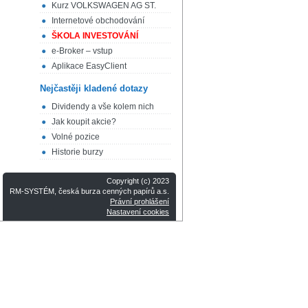
Kurz VOLKSWAGEN AG ST.
Internetové obchodování
ŠKOLA INVESTOVÁNÍ
e-Broker – vstup
Aplikace EasyClient
Nejčastěji kladené dotazy
Dividendy a vše kolem nich
Jak koupit akcie?
Volné pozice
Historie burzy
Copyright (c) 2023
RM-SYSTÉM, česká burza cenných papírů a.s.
Právní prohlášení
Nastavení cookies