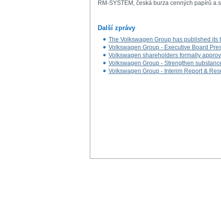
RM-SYSTÉM, česká burza cenných papírů a.s
Další zprávy
The Volkswagen Group has published its ha
Volkswagen Group - Executive Board Pres
Volkswagen shareholders formally appro
Volkswagen Group - Strengthen substance, i
Volkswagen Group - Interim Report & Res