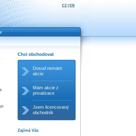
CZ
|
EN
y
Chci obchodovat
Dosud nemám
akcie
Mám akcie z
h
privatizace
uje
Jsem licencovaný
obchodník
Zajímá Vás