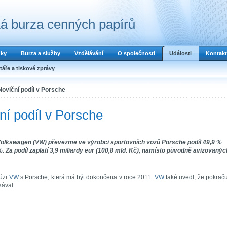
á burza cenných papírů
dky
Burza a služby
Vzdělávání
O společnosti
Události
Kontakt
áře a tiskové zprávy
oviční podíl v Porsche
í podíl v Porsche
olkswagen (VW) převezme ve výrobci sportovních vozů Porsche podíl 49,9 %
Za podíl zaplatí 3,9 miliardy eur (100,8 mld. Kč), namísto původně avizovanýc
fúzi
VW
s Porsche, která má být dokončena v roce 2011.
VW
také uvedl, že pokrač
ával.