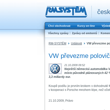
česk
Chci obchodovat
Kurzy on-line
Výsle
Všechny zprávy
Zprávy od emitentů
Koment
RM-SYSTÉM
Události
VW převezme pol
VW převezme polovičn
21.10.2009 09:52
Největší německá automobilka V
místo původně plánovaných 42 %. 
3,3 miliardy eur.
Koupě podílu je prvním krokem v dohodnuté 
v kooperaci s Porsche mnohem lépe, než oček
21.10.2009, Právo