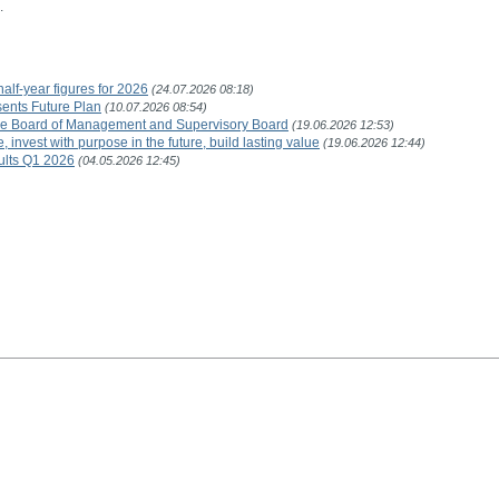
.
lf-year figures for 2026
(24.07.2026 08:18)
ents Future Plan
(10.07.2026 08:54)
ve Board of Management and Supervisory Board
(19.06.2026 12:53)
nvest with purpose in the future, build lasting value
(19.06.2026 12:44)
ults Q1 2026
(04.05.2026 12:45)