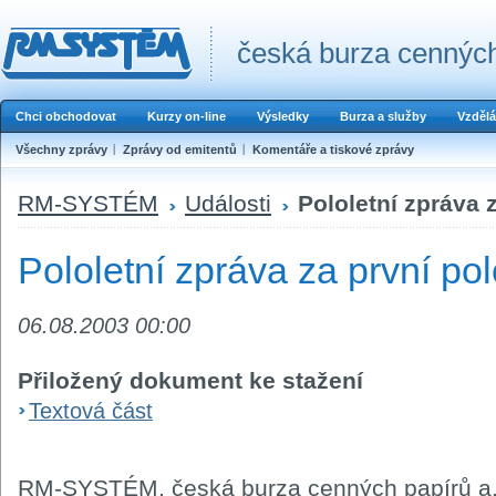
česká burza cenných
Chci obchodovat
Kurzy on-line
Výsledky
Burza a služby
Vzdělá
Všechny zprávy
Zprávy od emitentů
Komentáře a tiskové zprávy
RM-SYSTÉM
Události
Pololetní zpráva z
Pololetní zpráva za první pol
06.08.2003 00:00
Přiložený dokument ke stažení
Textová část
RM-SYSTÉM, česká burza cenných papírů a.