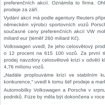
preferenčních akcií. Oznámila to firma. Oh
prodeje za září.
Vydání akcií má podle agentury Reuters připra
německém výrobci sportovních vozů Porsc
současné ceny preferenčních akcií VW moh
miliard eur (téměř 260 miliard Kč).
Volkswagen uvedl, že jeho celosvětový prode
o 12 procent na 615 100 vozů. Za první tři 
prodej navzdory celosvětové krizi v odvětí 
4,76 milionu vozů.
„Nadále proplouváme krizí ve stabilním 
konkurence," uvedl k tomu šéf prodeje a mark
Automobilky Volkswagen a Porsche v srpnu
podniků. Fúze by měla být dokončena v roce