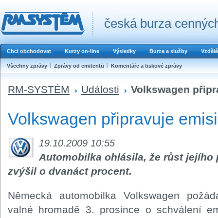
česká burza cenných
Chci obchodovat
Kurzy on-line
Výsledky
Burza a služby
Vzdělá
Všechny zprávy
Zprávy od emitentů
Komentáře a tiskové zprávy
RM-SYSTÉM
Události
Volkswagen připr
Volkswagen připravuje emisi
19.10.2009 10:55
Automobilka ohlásila, že růst jejího
zvýšil o dvanáct procent.
Německá automobilka Volkswagen požád
valné hromadě 3. prosince o schválení e