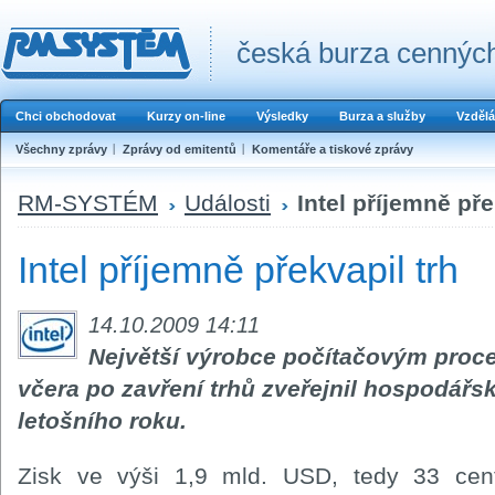
česká burza cenných
Chci obchodovat
Kurzy on-line
Výsledky
Burza a služby
Vzdělá
Všechny zprávy
Zprávy od emitentů
Komentáře a tiskové zprávy
RM-SYSTÉM
Události
Intel příjemně pře
Intel příjemně překvapil trh
14.10.2009 14:11
Největší výrobce počítačovým proces
včera po zavření trhů zveřejnil hospodářsk
letošního roku.
Zisk ve výši 1,9 mld. USD, tedy 33 cen