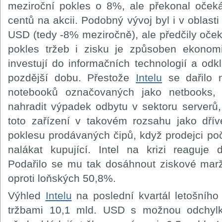
meziroční pokles o 8%, ale překonal očeká
centů na akcii. Podobný vývoj byl i v oblasti
USD (tedy -8% meziročně), ale předčily oče
pokles tržeb i zisku je způsoben ekonomi
investují do informačních technologií a odk
pozdější dobu. Přestože
Intelu
se dařilo n
notebooků označovaných jako netbooks, 
nahradit výpadek odbytu v sektoru serverů,
toto zařízení v takovém rozsahu jako dří
poklesu prodávaných čipů, když prodejci po
nalákat kupující. Intel na krizi reaguje
Podařilo se mu tak dosáhnout ziskové marž
oproti loňských 50,8%.
Výhled
Intelu
na poslední kvartál letošního
tržbami 10,1 mld. USD s možnou odchylk