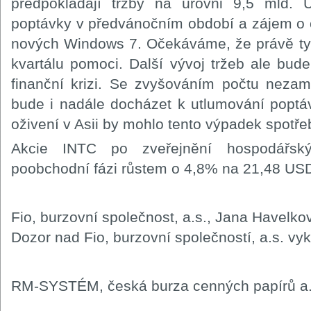
předpokládají tržby na úrovni 9,5 mld. 
poptávky v předvánočním období a zájem o č
nových Windows 7. Očekáváme, že právě tyt
kvartálu pomoci. Další vývoj tržeb ale bude
finanční krizi. Se zvyšováním počtu neza
bude i nadále docházet k utlumování poptá
oživení v Asii by mohlo tento výpadek spotřeb
Akcie INTC po zveřejnění hospodářsk
poobchodní fázi růstem o 4,8% na 21,48 US
Fio, burzovní společnost, a.s., Jana Havelko
Dozor nad Fio, burzovní společností, a.s. v
RM-SYSTÉM, česká burza cenných papírů a.