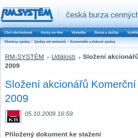
česká burza cenných
Chci obchodovat
Kurzy on-line
Výsledky
Burza a služby
Vzdělá
Všechny zprávy
Zprávy od emitentů
Komentáře a tiskové zprávy
RM-SYSTÉM
Události
Složení akcionář
2009
Složení akcionářů Komerční 
2009
05.10.2009 16:59
Přiložený dokument ke stažení