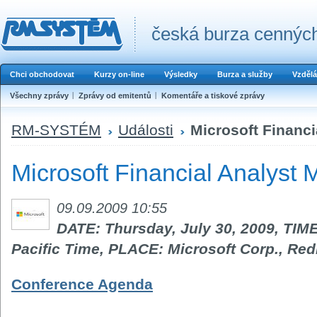
česká burza cenných
Chci obchodovat
Kurzy on-line
Výsledky
Burza a služby
Vzdělá
Všechny zprávy
Zprávy od emitentů
Komentáře a tiskové zprávy
RM-SYSTÉM
Události
Microsoft Financi
Microsoft Financial Analyst
09.09.2009 10:55
DATE: Thursday, July 30, 2009, TIME
Pacific Time, PLACE: Microsoft Corp., R
Conference Agenda