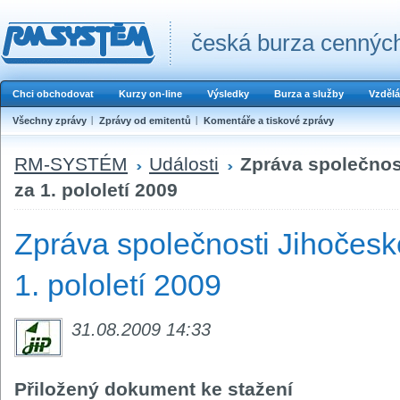
česká burza cenných
Chci obchodovat
Kurzy on-line
Výsledky
Burza a služby
Vzdělá
Všechny zprávy
Zprávy od emitentů
Komentáře a tiskové zprávy
RM-SYSTÉM
Události
Zpráva společnost
za 1. pololetí 2009
Zpráva společnosti Jihočeské
1. pololetí 2009
31.08.2009 14:33
Přiložený dokument ke stažení