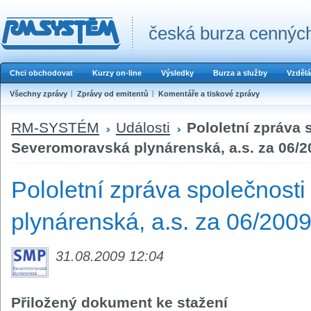
česká burza cenných
Chci obchodovat
Kurzy on-line
Výsledky
Burza a služby
Vzdělá
Všechny zprávy
Zprávy od emitentů
Komentáře a tiskové zprávy
RM-SYSTÉM
Události
Pololetní zpráva 
Severomoravská plynárenská, a.s. za 06/2
Pololetní zpráva společnost
plynárenská, a.s. za 06/200
31.08.2009 12:04
Přiložený dokument ke stažení