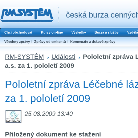
česká burza cenných
Chci obchodovat
Kurzy on-line
Výsledky
Burza a služby
Vzdělá
Všechny zprávy
Zprávy od emitentů
Komentáře a tiskové zprávy
RM-SYSTÉM
Události
Pololetní zpráva
a.s. za 1. pololetí 2009
Pololetní zpráva Léčebné lá
za 1. pololetí 2009
25.08.2009 13:40
Přiložený dokument ke stažení