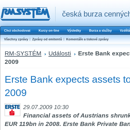
česká burza cenných
Chci obchodovat
Kurzy on-line
Výsledky
Burza a služby
Vzdělá
Všechny zprávy
Zprávy od emitentů
Komentáře a tiskové zprávy
RM-SYSTÉM
Události
Erste Bank expect
2009
Erste Bank expects assets to
2009
29.07.2009 10:30
Financial assets of Austrians shrun
EUR 119bn in 2008. Erste Bank Private Ba