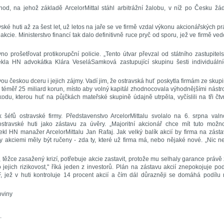
hod, na jehož základě ArcelorMittal stáhl arbitrážní žalobu, v níž po Česku žá
vské huti až za šest let, už letos na jaře se ve firmě vzdal výkonu akcionářských pr
cie. Ministerstvo financí tak dalo definitivně ruce pryč od sporu, jež ve firmě ve
 prošetřovat protikorupční policie. „Tento útvar převzal od státního zastupitels
řekla HN advokátka Klára VeseláSamková zastupující skupinu šesti individuáln
svou českou dceru i jejich zájmy. Vadí jim, že ostravská huť poskytla firmám ze skup
téměř 25 miliard korun, místo aby volný kapitál zhodnocovala výhodnějšími nástro
du, kterou huť na půjčkách mateřské skupině údajně utrpěla, vyčíslili na tři čtv
k šéfů ostravské firmy. Představenstvo ArcelorMittalu svolalo na 6. srpna val
stravské huti jako zástavu za úvěry. „Majoritní akcionář chce mít tuto možn
" řekl HN manažer ArcelorMittalu Jan Rafaj. Jak velký balík akcií by firma na zást
by akciemi měly být ručeny - zda ty, které už firma má, nebo nějaké nové. „Nic n
, těžce zasažený krizí, potřebuje akcie zastavit, protože mu selhaly garance právě
o jejich rizikovost," říká jeden z investorů. Plán na zástavu akcií znepokojuje po
, jež v huti kontroluje 14 procent akcií a čím dál důrazněji se domáhá podílu
oviny
.