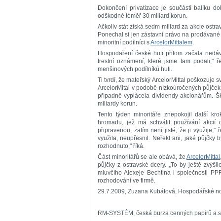
Dokončení privatizace je součástí balíku do
odškodné téměř 30 miliard korun.
Ačkoliv stát získá sedm miliard za akcie ostra
Ponechal si jen zástavní právo na prodávané ak
minoritní podílníci s
ArcelorMittalem
.
Hospodaření české huti přitom začala nedávno
trestní oznámení, které jsme tam podali," 
menšinových podílníků huti.
Ti tvrdí, že mateřský ArcelorMittal poškozuje 
ArcelorMital v podobě nízkoúročených půjček 
případně vyplácela dividendy akcionářům. Ško
miliardy korun.
Tento týden minoritáře znepokojil další kro
hromadu, jež má schválit používání akcií o
připravenou, zatím není jisté, že ji využije,
využila, neupřesnil. Neřekl ani, jaké půjčky 
rozhodnuto," říká.
Část minoritářů se ale obává, že
ArcelorMittal
půjčky z ostravské dcery. „To by ještě zvýšil
mluvčího Alexeje Bechtina i společnosti PPF
rozhodování ve firmě.
29.7.2009, Zuzana Kubátová, Hospodářské n
RM-SYSTÉM, česká burza cenných papírů a.s