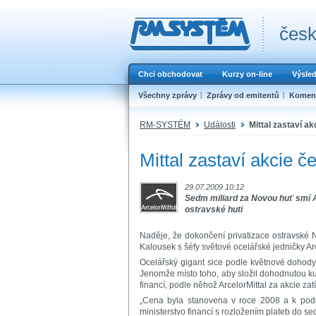
česk
Chci obchodovat
Kurzy on-line
Výsle
Všechny zprávy
Zprávy od emitentů
Koment
RM-SYSTÉM
Události
Mittal zastaví a
Mittal zastaví akcie č
29.07.2009 10:12
Sedm miliard za Novou huť smí Ar
ostravské huti
Naděje, že dokončení privatizace ostravské 
Kalousek s šéfy světové ocelářské jedničky Arce
Ocelářský gigant sice podle květnové dohody k
Jenomže místo toho, aby složil dohodnutou kup
financí, podle něhož ArcelorMittal za akcie zatí
„Cena byla stanovena v roce 2008 a k podp
ministerstvo financí s rozložením plateb do se