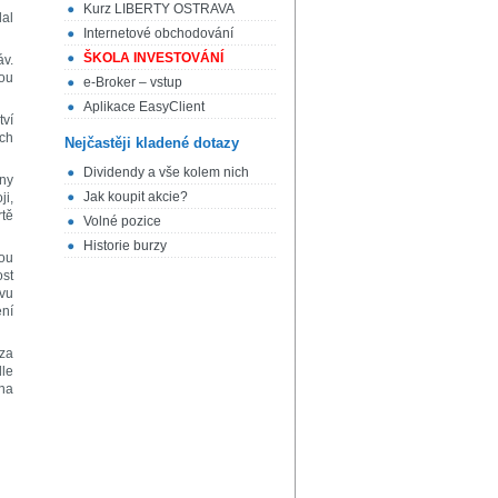
Kurz LIBERTY OSTRAVA
dal
Internetové obchodování
ŠKOLA INVESTOVÁNÍ
áv.
dou
e-Broker – vstup
Aplikace EasyClient
tví
ích
Nejčastěji kladené dotazy
Dividendy a vše kolem nich
iny
Jak koupit akcie?
ji,
rtě
Volné pozice
Historie burzy
nou
ost
avu
ení
 za
dle
 na