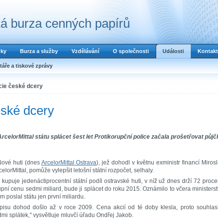
á burza cenných papírů
dky
Burza a služby
Vzdělávání
O společnosti
Události
Kontakt
áře a tiskové zprávy
kcie české dcery
eské dcery
celorMittal státu splácet šest let Protikorupční police začala prošetřovat půjč
Nové huti (dnes
ArcelorMittal Ostrava
), jež dohodl v květnu exministr financí Miros
lorMittal, pomůže vylepšit letošní státní rozpočet, selhaly.
upuje jedenáctiprocentní státní podíl ostravské huti, v níž už dnes drží 72 proce
ní cenu sedmi miliard, bude ji splácet do roku 2015. Oznámilo to včera ministers
m poslal státu jen první miliardu.
isu dohod došlo až v roce 2009. Cena akcií od té doby klesla, proto souhlas
dmi splátek," vysvětluje mluvčí úřadu Ondřej Jakob.