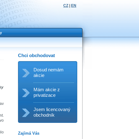
CZ
|
EN
y
Chci obchodovat
Dosud nemám
akcie
ky
Mám akcie z
privatizace
lav
Jsem licencovaný
obchodník
nt.
tvo
ilo
Zajímá Vás