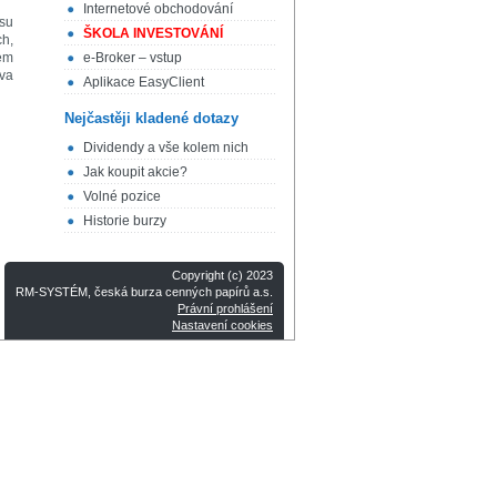
Internetové obchodování
esu
ŠKOLA INVESTOVÁNÍ
ch,
lem
e-Broker – vstup
va
Aplikace EasyClient
Nejčastěji kladené dotazy
Dividendy a vše kolem nich
Jak koupit akcie?
Volné pozice
Historie burzy
Copyright (c) 2023
RM-SYSTÉM, česká burza cenných papírů a.s.
Právní prohlášení
Nastavení cookies