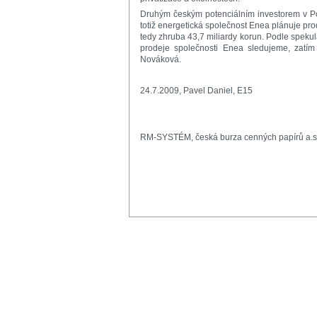
Druhým českým potenciálním investorem v Po
totiž energetická společnost Enea plánuje pro
tedy zhruba 43,7 miliardy korun. Podle spekul
prodeje společnosti Enea sledujeme, zatí
Nováková.
24.7.2009, Pavel Daniel, E15
RM-SYSTÉM, česká burza cenných papírů a.s