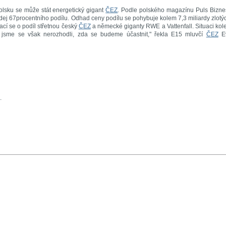
lsku se může stát energetický gigant
ČEZ
. Podle polského magazínu Puls Bizn
dej 67procentního podílu. Odhad ceny podílu se pohybuje kolem 7,3 miliardy zlotý
ací se o podíl střetnou český
ČEZ
a německé giganty RWE a Vattenfall. Situaci ko
m jsme se však nerozhodli, zda se budeme účastnit," řekla E15 mluvčí
ČEZ
E
.