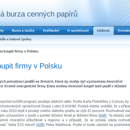
á burza cenných papírů
dky
Burza a služby
Vzdělávání
O společnosti
Události
Kontakt
áře a tiskové zprávy
 koupit firmy v Polsku
pit firmy v Polsku
ch privatizací podílů ve firmách, které by mohly být významnou investiční
sti. Kromě energetické firmy Enea mohou investoři koupit také podíl v těžební
ozpočet rozšířit program prodeje státních aktiv. Podle Karla Potměšila z Cyrrusu by
obchodovaných společností Grupa Lotos či KGHM. Polská média uvádějí, že v příp
ku 2010 dojít k prodeji celého státního podílu ve výši 41 procent. Rozhodnutí vl
m uchazečem o podíl v polské těžební firmě je těžební firma
NWR
. Ta detaily za
né investiční příležitosti v regionu a v případě, že se polská vláda rozho
ovat," řekla E15 mluvčí
NWR
Petra Mašínová. Podle ní bude záležet na podmínk