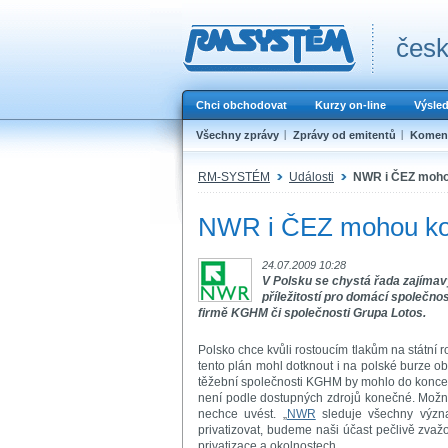
česk
Chci obchodovat
Kurzy on-line
Výsle
Všechny zprávy
Zprávy od emitentů
Koment
RM-SYSTÉM
Události
NWR i ČEZ mohou
NWR i ČEZ mohou kou
24.07.2009 10:28
V Polsku se chystá řada zajímavý
příležitostí pro domácí společno
firmě KGHM či společnosti Grupa Lotos.
Polsko chce kvůli rostoucím tlakům na státní r
tento plán mohl dotknout i na polské burze 
těžební společnosti KGHM by mohlo do konce ro
není podle dostupných zdrojů konečné. Možný
nechce uvést. „
NWR
sleduje všechny význam
privatizovat, budeme naši účast pečlivě zvaž
privatizace a okolnostech.