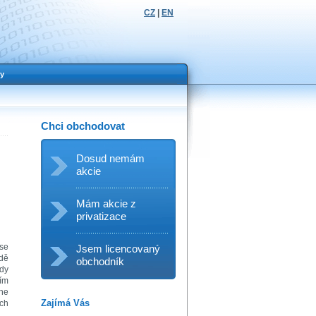
CZ
|
EN
y
Chci obchodovat
Dosud nemám
akcie
Mám akcie z
privatizace
 se
Jsem licencovaný
adě
obchodník
ády
tím
dne
Zajímá Vás
ách